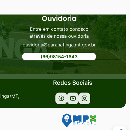
Ouvidoria
Entre em contato conosco
através de nossa ouvidoria
ouvidoria@paranatinga.mt.gov.br
(66)98154-1643
Redes Sociais
tinga/MT,
Acessar
Acessar
Acessar
a
a
a
Rede
Rede
Rede
Social
Social
Social