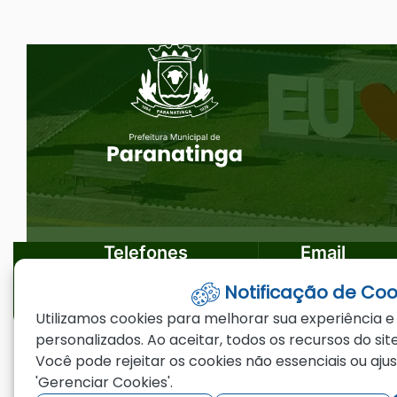
Ir
Seção do Rodapé e Ouvidoria/
para
o
rodapé
[alt+4]
Telefones
Email
Notificação de Coo
(66)3573-4200
ouvidoria@par
Utilizamos cookies para melhorar sua experiência e
personalizados. Ao aceitar, todos os recursos do site
Você pode rejeitar os cookies não essenciais ou aju
©2026 - Prefeitura Municipal de Paranating
'Gerenciar Cookies'.