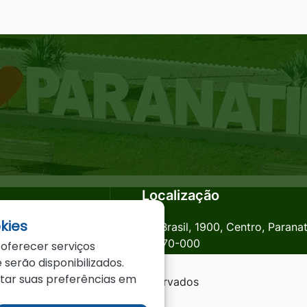
Localização
kies
anatinga.mt.gov.br
Av. Brasil, 1900, Centro, Parana
78870-000
 oferecer serviços
 serão disponibilizados.
star suas preferências em
a - MT - Todos os direitos reservados