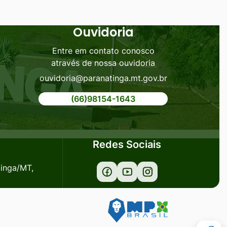
Ouvidoria
Entre em contato conosco
através de nossa ouvidoria
ouvidoria@paranatinga.mt.gov.br
(66)98154-1643
Redes Sociais
tinga/MT,
Acessar
Acessar
Acessar
a
a
a
Rede
Rede
Rede
Social
Social
Social