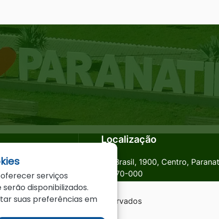
Localização
kies
anatinga.mt.gov.br
Av. Brasil, 1900, Centro, Parana
78870-000
 oferecer serviços
 serão disponibilizados.
star suas preferências em
a - MT - Todos os direitos reservados