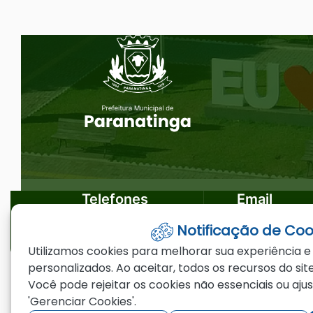
Ir
Seção do Rodapé e Ouvidoria/
para
o
rodapé
[alt+4]
Telefones
Email
Notificação de Coo
(66)3573-4200
ouvidoria@par
Utilizamos cookies para melhorar sua experiência e
personalizados. Ao aceitar, todos os recursos do site
Você pode rejeitar os cookies não essenciais ou aju
©2026 - Prefeitura Municipal de Paranating
'Gerenciar Cookies'.