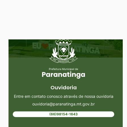
Ir
para
o
rodapé
Seção do Rodapé e Ouvidoria/
[alt+4]
Ouvidoria
Entre em contato conosco através de nossa ouvidoria
ouvidoria@paranatinga.mt.gov.br
(66)98154-1643