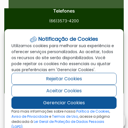
Telefones
(66)3573-4200
Email
Notificação de Cookies
ouvidoria@paranatinga.mt.gov.br
Utilizamos cookies para melhorar sua experiência e
oferecer serviços personalizados. Ao aceitar, todos
Localização
os recursos do site serão disponibilizados. Você
pode rejeitar os cookies não essenciais ou ajustar
Av. Brasil, 1900, Centro, Paranatinga/MT, 78870-000
suas preferências em 'Gerenciar Cookies'.
Rejeitar Cookies
Redes Sociais
Aceitar Cookies
Acessar
Acessar
Acessar
a
a
a
Gerenciar Cookies
Rede
Rede
Rede
©2026 - Prefeitura Municipal de Paranatinga - MT
Para mais informações sobre nossa
Política de Cookies
,
- Todos os direitos reservados
Social
Social
Social
Aviso de Privacidade
e
Termos de Uso
, acesse a página
dedicada à
Lei Geral de Proteção de Dados Pessoais
Facebook
Youtube
Instagram
(LGPD)
.