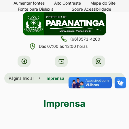
Seção
Ir
Aumentar fontes
Alto Contraste
Mapa do Site
Fonte para Dislexia
Sobre Acessibilidade
de
para
Seção
Ir
atalhos
o
do
para
e
conteúdo
menu
a
links
[alt+1]
(66)3573-4200
principal
página
de
Ir
Das 07:00 as 13:00 horas
principal
acessibilidade
para
do
Acessar
Acessar
Acessar
o
site
a
a
a
menu
Rede
Rede
Rede
Página Inicial
Imprensa
[alt+2]
Social
Social
Social
Ir
Facebook
Youtube
Instagram
para
Imprensa
a
busca
[alt+3]