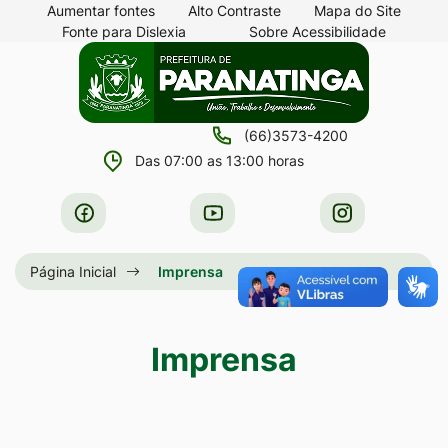
Seção
Ir
Aumentar fontes
Alto Contraste
Mapa do Site
Fonte para Dislexia
Sobre Acessibilidade
de
para
Seção
Ir
atalhos
o
do
para
e
conteúdo
menu
a
links
[alt+1]
(66)3573-4200
principal
página
de
Ir
Das 07:00 as 13:00 horas
principal
acessibilidade
para
do
Acessar
Acessar
Acessar
o
site
a
a
a
menu
Rede
Rede
Rede
Página Inicial
Imprensa
[alt+2]
Social
Social
Social
Ir
Facebook
Youtube
Instagram
para
Imprensa
a
busca
[alt+3]