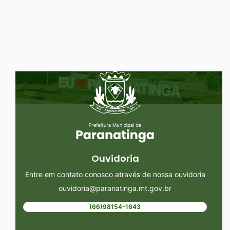
Ir
para
o
rodapé
Seção do Rodapé e Ouvidoria/
[alt+4]
Ouvidoria
Entre em contato conosco através de nossa ouvidoria
ouvidoria@paranatinga.mt.gov.br
(66)98154-1643