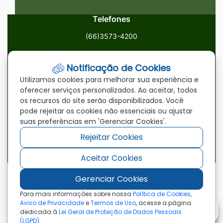
Telefones
(66)3573-4200
Email
Notificação de Cookies
ouvidoria@paranatinga.mt.gov.br
Utilizamos cookies para melhorar sua experiência e
oferecer serviços personalizados. Ao aceitar, todos
Localização
os recursos do site serão disponibilizados. Você
pode rejeitar os cookies não essenciais ou ajustar
Av. Brasil, 1900, Centro, Paranatinga/MT, 78870-000
suas preferências em 'Gerenciar Cookies'.
Rejeitar Cookies
Redes Sociais
Aceitar Cookies
Acessar
Acessar
Acessar
a
a
a
Gerenciar Cookies
Rede
Rede
Rede
©2026 - Prefeitura Municipal de Paranatinga - MT
Para mais informações sobre nossa
Política de Cookies
,
- Todos os direitos reservados
Social
Social
Social
Aviso de Privacidade
e
Termos de Uso
, acesse a página
dedicada à
Lei Geral de Proteção de Dados Pessoais
Facebook
Youtube
Instagram
(LGPD)
.