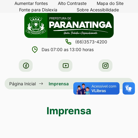
Seção
Ir
Aumentar fontes
Alto Contraste
Mapa do Site
Fonte para Dislexia
Sobre Acessibilidade
de
para
Seção
Ir
atalhos
o
do
para
e
conteúdo
menu
a
links
[alt+1]
(66)3573-4200
principal
página
de
Ir
Das 07:00 as 13:00 horas
principal
acessibilidade
para
do
Acessar
Acessar
Acessar
o
site
a
a
a
menu
Rede
Rede
Rede
Página Inicial
Imprensa
[alt+2]
Social
Social
Social
Ir
Facebook
Youtube
Instagram
para
Imprensa
a
busca
[alt+3]