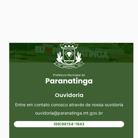
Ir
para
o
rodapé
Seção do Rodapé e Ouvidoria/
[alt+4]
Ouvidoria
Entre em contato conosco através de nossa ouvidoria
ouvidoria@paranatinga.mt.gov.br
(66)98154-1643