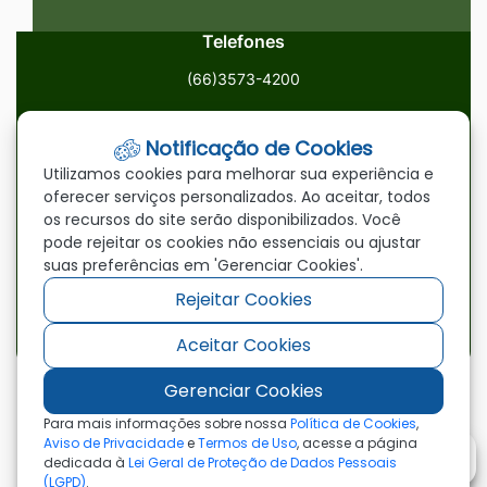
Telefones
(66)3573-4200
Email
Notificação de Cookies
ouvidoria@paranatinga.mt.gov.br
Utilizamos cookies para melhorar sua experiência e
oferecer serviços personalizados. Ao aceitar, todos
Localização
os recursos do site serão disponibilizados. Você
pode rejeitar os cookies não essenciais ou ajustar
Av. Brasil, 1900, Centro, Paranatinga/MT, 78870-000
suas preferências em 'Gerenciar Cookies'.
Rejeitar Cookies
Redes Sociais
Aceitar Cookies
Acessar
Acessar
Acessar
a
a
a
Gerenciar Cookies
Rede
Rede
Rede
©2026 - Prefeitura Municipal de Paranatinga - MT
Para mais informações sobre nossa
Política de Cookies
,
- Todos os direitos reservados
Social
Social
Social
Aviso de Privacidade
e
Termos de Uso
, acesse a página
dedicada à
Lei Geral de Proteção de Dados Pessoais
Facebook
Youtube
Instagram
(LGPD)
.