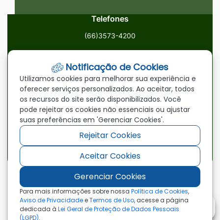
Telefones
(66)3573-4200
Email
Notificação de Cookies
ouvidoria@paranatinga.mt.gov.br
Utilizamos cookies para melhorar sua experiência e
oferecer serviços personalizados. Ao aceitar, todos
Localização
os recursos do site serão disponibilizados. Você
pode rejeitar os cookies não essenciais ou ajustar
Av. Brasil, 1900, Centro, Paranatinga/MT, 78870-000
suas preferências em 'Gerenciar Cookies'.
Rejeitar Cookies
Redes Sociais
Aceitar Cookies
Acessar
Acessar
Acessar
a
a
a
Gerenciar Cookies
Rede
Rede
Rede
©2026 - Prefeitura Municipal de Paranatinga - MT
Para mais informações sobre nossa
Política de Cookies
,
- Todos os direitos reservados
Social
Social
Social
Aviso de Privacidade
e
Termos de Uso
, acesse a página
dedicada à
Lei Geral de Proteção de Dados Pessoais
Facebook
Youtube
Instagram
(LGPD)
.