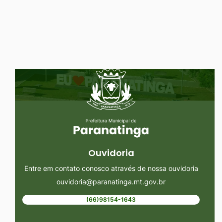
Ir
para
o
rodapé
Seção do Rodapé e Ouvidoria/
[alt+4]
Ouvidoria
Entre em contato conosco através de nossa ouvidoria
ouvidoria@paranatinga.mt.gov.br
(66)98154-1643