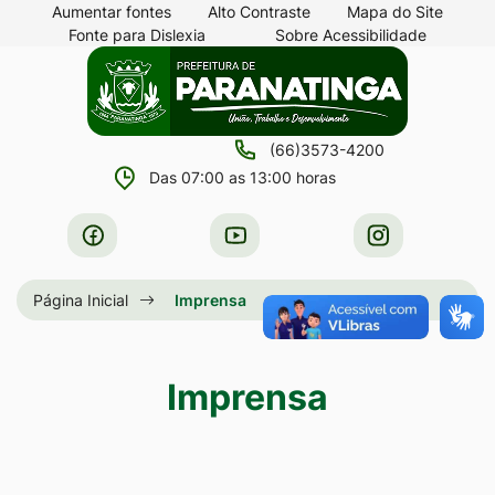
Seção
Ir
Aumentar fontes
Alto Contraste
Mapa do Site
Fonte para Dislexia
Sobre Acessibilidade
de
para
Seção
Ir
atalhos
o
do
para
e
conteúdo
menu
a
links
[alt+1]
(66)3573-4200
principal
página
de
Ir
Das 07:00 as 13:00 horas
principal
acessibilidade
para
do
Acessar
Acessar
Acessar
o
site
a
a
a
menu
Rede
Rede
Rede
Página Inicial
Imprensa
[alt+2]
Social
Social
Social
Ir
Facebook
Youtube
Instagram
para
Imprensa
a
busca
[alt+3]