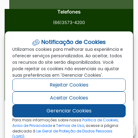
Telefones
(66)3573-4200
Email
Notificação de Cookies
ouvidoria@paranatinga.mt.gov.br
Utilizamos cookies para melhorar sua experiência e
oferecer serviços personalizados. Ao aceitar, todos
Localização
os recursos do site serão disponibilizados. Você
pode rejeitar os cookies não essenciais ou ajustar
Av. Brasil, 1900, Centro, Paranatinga/MT, 78870-000
suas preferências em 'Gerenciar Cookies'.
Rejeitar Cookies
Redes Sociais
Aceitar Cookies
Acessar
Acessar
Acessar
a
a
a
Gerenciar Cookies
Rede
Rede
Rede
©2026 - Prefeitura Municipal de Paranatinga - MT
Para mais informações sobre nossa
Política de Cookies
,
- Todos os direitos reservados
Social
Social
Social
Aviso de Privacidade
e
Termos de Uso
, acesse a página
dedicada à
Lei Geral de Proteção de Dados Pessoais
Facebook
Youtube
Instagram
(LGPD)
.