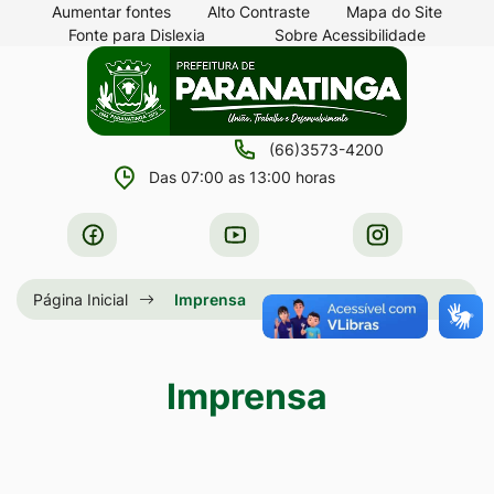
Seção
Ir
Aumentar fontes
Alto Contraste
Mapa do Site
Fonte para Dislexia
Sobre Acessibilidade
de
para
Seção
Ir
atalhos
o
do
para
e
conteúdo
menu
a
links
[alt+1]
(66)3573-4200
principal
página
de
Ir
Das 07:00 as 13:00 horas
principal
acessibilidade
para
do
Acessar
Acessar
Acessar
o
site
a
a
a
menu
Rede
Rede
Rede
Página Inicial
Imprensa
[alt+2]
Social
Social
Social
Ir
Facebook
Youtube
Instagram
para
Imprensa
a
busca
[alt+3]