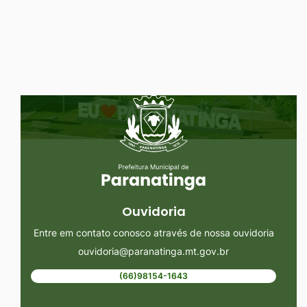
Ir
para
o
rodapé
Seção do Rodapé e Ouvidoria/
[alt+4]
Ouvidoria
Entre em contato conosco através de nossa ouvidoria
ouvidoria@paranatinga.mt.gov.br
(66)98154-1643