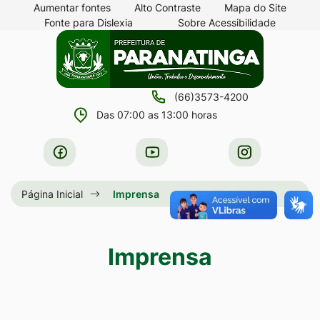
Seção
Ir
Aumentar fontes
Alto Contraste
Mapa do Site
Fonte para Dislexia
Sobre Acessibilidade
de
para
Seção
Ir
atalhos
o
do
para
e
conteúdo
menu
a
links
[alt+1]
(66)3573-4200
principal
página
de
Ir
Das 07:00 as 13:00 horas
principal
acessibilidade
para
do
Acessar
Acessar
Acessar
o
site
a
a
a
menu
Rede
Rede
Rede
Página Inicial
Imprensa
[alt+2]
Social
Social
Social
Ir
Facebook
Youtube
Instagram
para
Imprensa
a
busca
[alt+3]