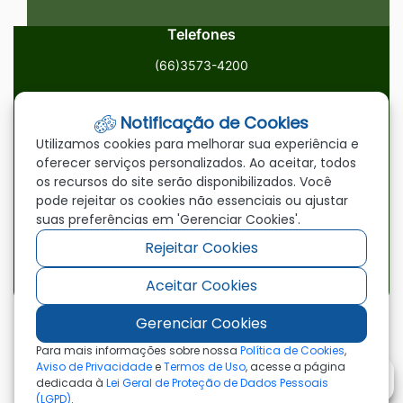
Telefones
(66)3573-4200
Email
Notificação de Cookies
ouvidoria@paranatinga.mt.gov.br
Utilizamos cookies para melhorar sua experiência e
oferecer serviços personalizados. Ao aceitar, todos
Localização
os recursos do site serão disponibilizados. Você
pode rejeitar os cookies não essenciais ou ajustar
Av. Brasil, 1900, Centro, Paranatinga/MT, 78870-000
suas preferências em 'Gerenciar Cookies'.
Rejeitar Cookies
Redes Sociais
Aceitar Cookies
Acessar
Acessar
Acessar
a
a
a
Gerenciar Cookies
Rede
Rede
Rede
©2026 - Prefeitura Municipal de Paranatinga - MT
Para mais informações sobre nossa
Política de Cookies
,
- Todos os direitos reservados
Social
Social
Social
Aviso de Privacidade
e
Termos de Uso
, acesse a página
dedicada à
Lei Geral de Proteção de Dados Pessoais
Facebook
Youtube
Instagram
(LGPD)
.