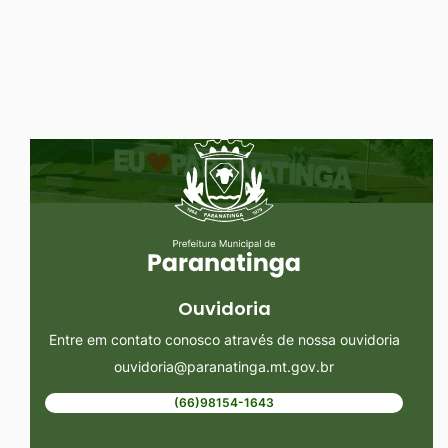
Ir
para
o
rodapé
Seção do Rodapé e Ouvidoria/
[alt+4]
Ouvidoria
Entre em contato conosco através de nossa ouvidoria
ouvidoria@paranatinga.mt.gov.br
(66)98154-1643