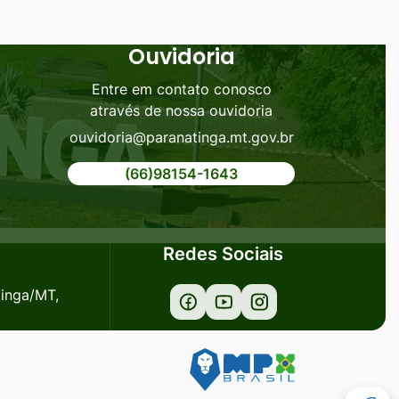
Ouvidoria
Entre em contato conosco
através de nossa ouvidoria
ouvidoria@paranatinga.mt.gov.br
(66)98154-1643
Redes Sociais
tinga/MT,
Acessar
Acessar
Acessar
a
a
a
Rede
Rede
Rede
Social
Social
Social