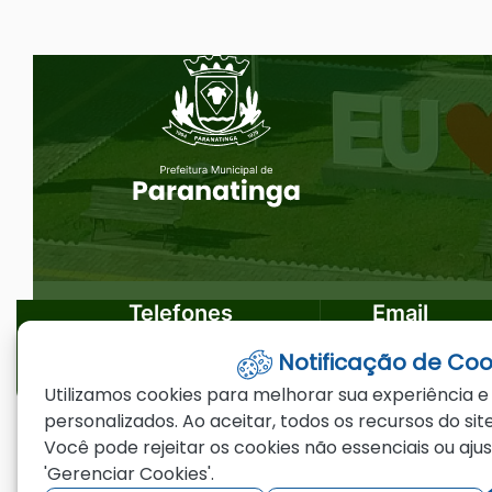
Ir
Seção do Rodapé e Ouvidoria/
para
o
rodapé
[alt+4]
Telefones
Email
Notificação de Coo
(66)3573-4200
ouvidoria@par
Utilizamos cookies para melhorar sua experiência e
personalizados. Ao aceitar, todos os recursos do site
Você pode rejeitar os cookies não essenciais ou aju
©2026 - Prefeitura Municipal de Paranating
'Gerenciar Cookies'.