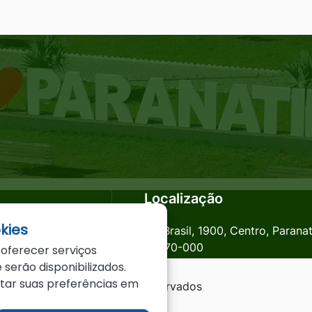
Localização
kies
anatinga.mt.gov.br
Av. Brasil, 1900, Centro, Parana
78870-000
 oferecer serviços
 serão disponibilizados.
star suas preferências em
a - MT - Todos os direitos reservados