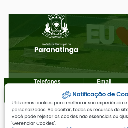
Ir
Seção do Rodapé e Ouvidoria/
para
o
rodapé
[alt+4]
Telefones
Email
Notificação de Coo
(66)3573-4200
ouvidoria@par
Utilizamos cookies para melhorar sua experiência e
personalizados. Ao aceitar, todos os recursos do site
Você pode rejeitar os cookies não essenciais ou aju
©2026 - Prefeitura Municipal de Paranating
'Gerenciar Cookies'.