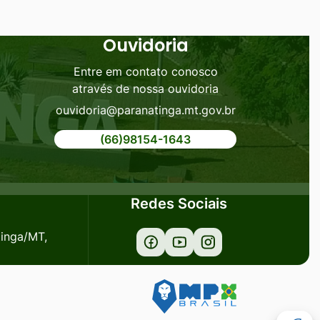
Ouvidoria
Entre em contato conosco
através de nossa ouvidoria
ouvidoria@paranatinga.mt.gov.br
(66)98154-1643
Redes Sociais
tinga/MT,
Acessar
Acessar
Acessar
a
a
a
Rede
Rede
Rede
Social
Social
Social