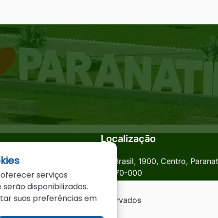
Localização
kies
anatinga.mt.gov.br
Av. Brasil, 1900, Centro, Parana
78870-000
 oferecer serviços
 serão disponibilizados.
star suas preferências em
a - MT - Todos os direitos reservados