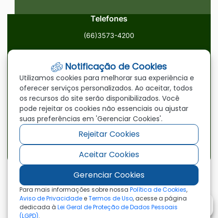
Telefones
(66)3573-4200
Email
Notificação de Cookies
ouvidoria@paranatinga.mt.gov.br
Utilizamos cookies para melhorar sua experiência e
oferecer serviços personalizados. Ao aceitar, todos
Localização
os recursos do site serão disponibilizados. Você
pode rejeitar os cookies não essenciais ou ajustar
Av. Brasil, 1900, Centro, Paranatinga/MT, 78870-000
suas preferências em 'Gerenciar Cookies'.
Rejeitar Cookies
Redes Sociais
Aceitar Cookies
Acessar
Acessar
Acessar
a
a
a
Gerenciar Cookies
Rede
Rede
Rede
©2026 - Prefeitura Municipal de Paranatinga - MT
Para mais informações sobre nossa
Política de Cookies
,
- Todos os direitos reservados
Social
Social
Social
Aviso de Privacidade
e
Termos de Uso
, acesse a página
dedicada à
Lei Geral de Proteção de Dados Pessoais
Facebook
Youtube
Instagram
(LGPD)
.