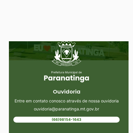
Ir
para
o
rodapé
Seção do Rodapé e Ouvidoria/
[alt+4]
Ouvidoria
Entre em contato conosco através de nossa ouvidoria
ouvidoria@paranatinga.mt.gov.br
(66)98154-1643