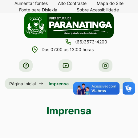
Seção
Ir
Aumentar fontes
Alto Contraste
Mapa do Site
Fonte para Dislexia
Sobre Acessibilidade
de
para
Seção
Ir
atalhos
o
do
para
e
conteúdo
menu
a
links
[alt+1]
(66)3573-4200
principal
página
de
Ir
Das 07:00 as 13:00 horas
principal
acessibilidade
para
do
Acessar
Acessar
Acessar
o
site
a
a
a
menu
Rede
Rede
Rede
Página Inicial
Imprensa
[alt+2]
Social
Social
Social
Ir
Facebook
Youtube
Instagram
para
Imprensa
a
busca
[alt+3]