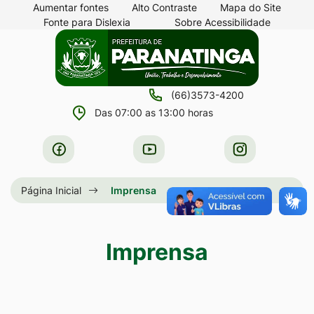
Seção
Ir
Aumentar fontes
Alto Contraste
Mapa do Site
Fonte para Dislexia
Sobre Acessibilidade
de
para
Seção
Ir
atalhos
o
do
para
e
conteúdo
menu
a
links
[alt+1]
(66)3573-4200
principal
página
de
Ir
Das 07:00 as 13:00 horas
principal
acessibilidade
para
do
Acessar
Acessar
Acessar
o
site
a
a
a
menu
Rede
Rede
Rede
Página Inicial
Imprensa
[alt+2]
Social
Social
Social
Ir
Facebook
Youtube
Instagram
para
Imprensa
a
busca
[alt+3]