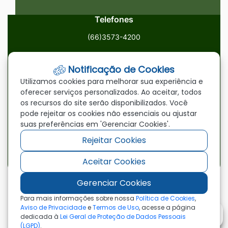
Telefones
(66)3573-4200
Email
Notificação de Cookies
ouvidoria@paranatinga.mt.gov.br
Utilizamos cookies para melhorar sua experiência e
oferecer serviços personalizados. Ao aceitar, todos
Localização
os recursos do site serão disponibilizados. Você
pode rejeitar os cookies não essenciais ou ajustar
Av. Brasil, 1900, Centro, Paranatinga/MT, 78870-000
suas preferências em 'Gerenciar Cookies'.
Rejeitar Cookies
Redes Sociais
Aceitar Cookies
Acessar
Acessar
Acessar
a
a
a
Gerenciar Cookies
Rede
Rede
Rede
©2026 - Prefeitura Municipal de Paranatinga - MT
Para mais informações sobre nossa
Política de Cookies
,
- Todos os direitos reservados
Social
Social
Social
Aviso de Privacidade
e
Termos de Uso
, acesse a página
dedicada à
Lei Geral de Proteção de Dados Pessoais
Facebook
Youtube
Instagram
(LGPD)
.