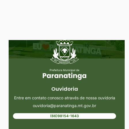
Ir
para
o
rodapé
Seção do Rodapé e Ouvidoria/
[alt+4]
Ouvidoria
Entre em contato conosco através de nossa ouvidoria
ouvidoria@paranatinga.mt.gov.br
(66)98154-1643