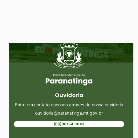
Ir
para
o
rodapé
Seção do Rodapé e Ouvidoria/
[alt+4]
Ouvidoria
Entre em contato conosco através de nossa ouvidoria
ouvidoria@paranatinga.mt.gov.br
(66)98154-1643