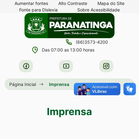
Seção
Ir
Aumentar fontes
Alto Contraste
Mapa do Site
Fonte para Dislexia
Sobre Acessibilidade
de
para
Seção
Ir
atalhos
o
do
para
e
conteúdo
menu
a
links
[alt+1]
(66)3573-4200
principal
página
de
Ir
Das 07:00 as 13:00 horas
principal
acessibilidade
para
do
Acessar
Acessar
Acessar
o
site
a
a
a
menu
Rede
Rede
Rede
Página Inicial
Imprensa
[alt+2]
Social
Social
Social
Ir
Facebook
Youtube
Instagram
para
Imprensa
a
busca
[alt+3]