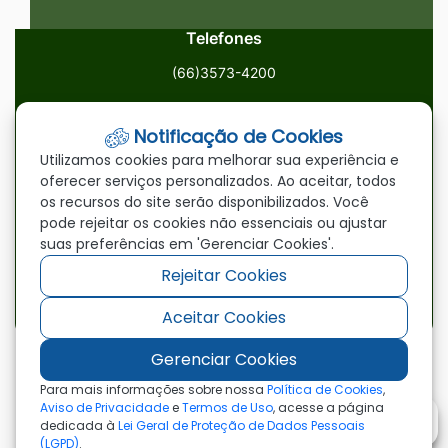
Telefones
(66)3573-4200
Email
Notificação de Cookies
ouvidoria@paranatinga.mt.gov.br
Utilizamos cookies para melhorar sua experiência e
oferecer serviços personalizados. Ao aceitar, todos
Localização
os recursos do site serão disponibilizados. Você
pode rejeitar os cookies não essenciais ou ajustar
Av. Brasil, 1900, Centro, Paranatinga/MT, 78870-000
suas preferências em 'Gerenciar Cookies'.
Rejeitar Cookies
Redes Sociais
Aceitar Cookies
Acessar
Acessar
Acessar
a
a
a
Gerenciar Cookies
Rede
Rede
Rede
©2026 - Prefeitura Municipal de Paranatinga - MT
Para mais informações sobre nossa
Política de Cookies
,
- Todos os direitos reservados
Social
Social
Social
Aviso de Privacidade
e
Termos de Uso
, acesse a página
dedicada à
Lei Geral de Proteção de Dados Pessoais
Facebook
Youtube
Instagram
(LGPD)
.