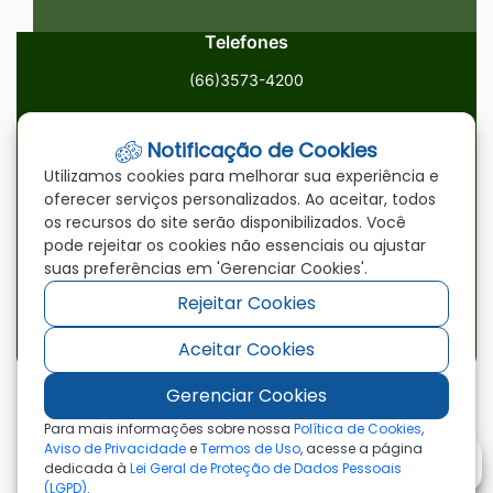
Telefones
(66)3573-4200
Email
Notificação de Cookies
ouvidoria@paranatinga.mt.gov.br
Utilizamos cookies para melhorar sua experiência e
oferecer serviços personalizados. Ao aceitar, todos
Localização
os recursos do site serão disponibilizados. Você
pode rejeitar os cookies não essenciais ou ajustar
Av. Brasil, 1900, Centro, Paranatinga/MT, 78870-000
suas preferências em 'Gerenciar Cookies'.
Rejeitar Cookies
Redes Sociais
Aceitar Cookies
Acessar
Acessar
Acessar
a
a
a
Gerenciar Cookies
Rede
Rede
Rede
©2026 - Prefeitura Municipal de Paranatinga - MT
Para mais informações sobre nossa
Política de Cookies
,
- Todos os direitos reservados
Social
Social
Social
Aviso de Privacidade
e
Termos de Uso
, acesse a página
dedicada à
Lei Geral de Proteção de Dados Pessoais
Facebook
Youtube
Instagram
(LGPD)
.