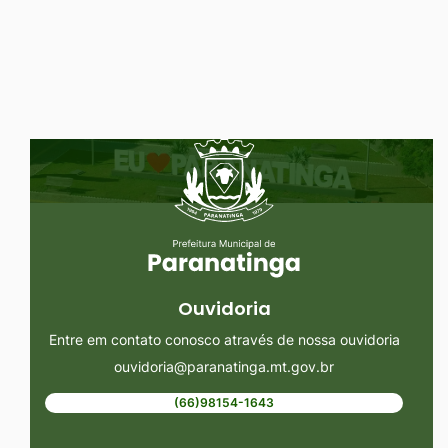
Ir
para
o
rodapé
Seção do Rodapé e Ouvidoria/
[alt+4]
Ouvidoria
Entre em contato conosco através de nossa ouvidoria
ouvidoria@paranatinga.mt.gov.br
(66)98154-1643