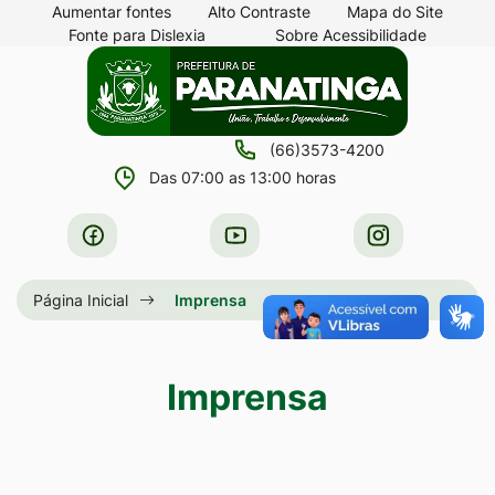
Seção
Ir
Aumentar fontes
Alto Contraste
Mapa do Site
Fonte para Dislexia
Sobre Acessibilidade
de
para
Seção
Ir
atalhos
o
do
para
e
conteúdo
menu
a
links
[alt+1]
(66)3573-4200
principal
página
de
Ir
Das 07:00 as 13:00 horas
principal
acessibilidade
para
do
Acessar
Acessar
Acessar
o
site
a
a
a
menu
Rede
Rede
Rede
Página Inicial
Imprensa
[alt+2]
Social
Social
Social
Ir
Facebook
Youtube
Instagram
para
Imprensa
a
busca
[alt+3]