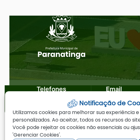
Ir
Seção do Rodapé e Ouvidoria/
para
o
rodapé
[alt+4]
Telefones
Email
Notificação de Coo
(66)3573-4200
ouvidoria@par
Utilizamos cookies para melhorar sua experiência e
personalizados. Ao aceitar, todos os recursos do site
Você pode rejeitar os cookies não essenciais ou aju
©2026 - Prefeitura Municipal de Paranating
'Gerenciar Cookies'.