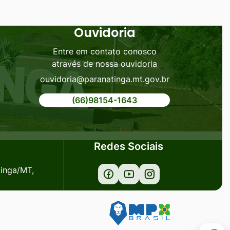
Ouvidoria
Entre em contato conosco
através de nossa ouvidoria
ouvidoria@paranatinga.mt.gov.br
(66)98154-1643
Redes Sociais
tinga/MT,
Acessar
Acessar
Acessar
a
a
a
Rede
Rede
Rede
Social
Social
Social