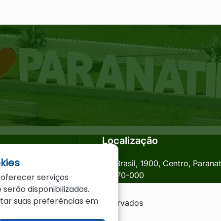
Localização
kies
anatinga.mt.gov.br
Av. Brasil, 1900, Centro, Parana
78870-000
 oferecer serviços
 serão disponibilizados.
star suas preferências em
a - MT - Todos os direitos reservados