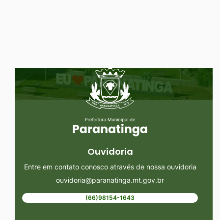
Ir
para
o
rodapé
Seção do Rodapé e Ouvidoria/
[alt+4]
Ouvidoria
Entre em contato conosco através de nossa ouvidoria
ouvidoria@paranatinga.mt.gov.br
(66)98154-1643