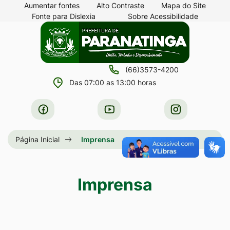
Seção
Ir
Aumentar fontes
Alto Contraste
Mapa do Site
Fonte para Dislexia
Sobre Acessibilidade
de
para
Seção
Ir
atalhos
o
do
para
e
conteúdo
menu
a
links
[alt+1]
(66)3573-4200
principal
página
de
Ir
Das 07:00 as 13:00 horas
principal
acessibilidade
para
do
Acessar
Acessar
Acessar
o
site
a
a
a
menu
Rede
Rede
Rede
Página Inicial
Imprensa
[alt+2]
Social
Social
Social
Ir
Facebook
Youtube
Instagram
para
Imprensa
a
busca
[alt+3]