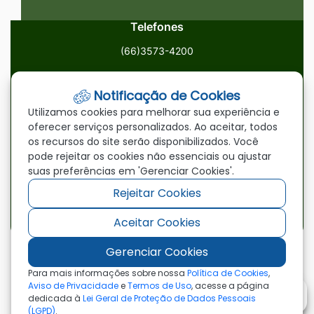
Telefones
(66)3573-4200
Email
Notificação de Cookies
ouvidoria@paranatinga.mt.gov.br
Utilizamos cookies para melhorar sua experiência e
oferecer serviços personalizados. Ao aceitar, todos
Localização
os recursos do site serão disponibilizados. Você
pode rejeitar os cookies não essenciais ou ajustar
Av. Brasil, 1900, Centro, Paranatinga/MT, 78870-000
suas preferências em 'Gerenciar Cookies'.
Rejeitar Cookies
Redes Sociais
Aceitar Cookies
Acessar
Acessar
Acessar
a
a
a
Gerenciar Cookies
Rede
Rede
Rede
©2026 - Prefeitura Municipal de Paranatinga - MT
Para mais informações sobre nossa
Política de Cookies
,
- Todos os direitos reservados
Social
Social
Social
Aviso de Privacidade
e
Termos de Uso
, acesse a página
dedicada à
Lei Geral de Proteção de Dados Pessoais
Facebook
Youtube
Instagram
(LGPD)
.