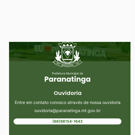
Ir
para
o
rodapé
Seção do Rodapé e Ouvidoria/
[alt+4]
Ouvidoria
Entre em contato conosco através de nossa ouvidoria
ouvidoria@paranatinga.mt.gov.br
(66)98154-1643