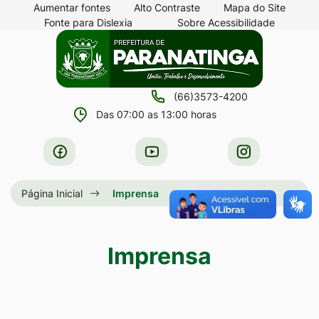
Seção
Ir
Aumentar fontes
Alto Contraste
Mapa do Site
Fonte para Dislexia
Sobre Acessibilidade
de
para
Seção
Ir
atalhos
o
do
para
e
conteúdo
menu
a
links
[alt+1]
(66)3573-4200
principal
página
de
Ir
Das 07:00 as 13:00 horas
principal
acessibilidade
para
do
Acessar
Acessar
Acessar
o
site
a
a
a
menu
Rede
Rede
Rede
Página Inicial
Imprensa
[alt+2]
Social
Social
Social
Ir
Facebook
Youtube
Instagram
para
Imprensa
a
busca
[alt+3]