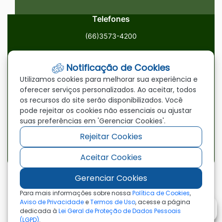
Telefones
(66)3573-4200
Email
Notificação de Cookies
ouvidoria@paranatinga.mt.gov.br
Utilizamos cookies para melhorar sua experiência e
oferecer serviços personalizados. Ao aceitar, todos
Localização
os recursos do site serão disponibilizados. Você
pode rejeitar os cookies não essenciais ou ajustar
Av. Brasil, 1900, Centro, Paranatinga/MT, 78870-000
suas preferências em 'Gerenciar Cookies'.
Rejeitar Cookies
Redes Sociais
Aceitar Cookies
Acessar
Acessar
Acessar
a
a
a
Gerenciar Cookies
Rede
Rede
Rede
©2026 - Prefeitura Municipal de Paranatinga - MT
Para mais informações sobre nossa
Política de Cookies
,
- Todos os direitos reservados
Social
Social
Social
Aviso de Privacidade
e
Termos de Uso
, acesse a página
dedicada à
Lei Geral de Proteção de Dados Pessoais
Facebook
Youtube
Instagram
(LGPD)
.