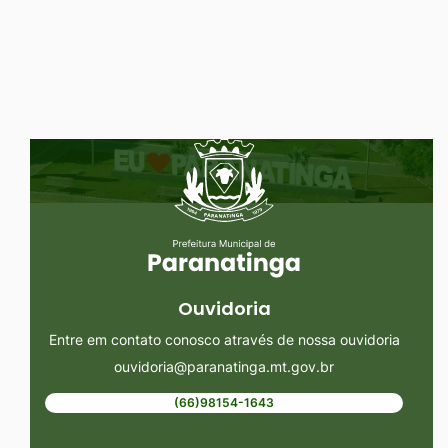
Ir
para
o
rodapé
Seção do Rodapé e Ouvidoria/
[alt+4]
Ouvidoria
Entre em contato conosco através de nossa ouvidoria
ouvidoria@paranatinga.mt.gov.br
(66)98154-1643