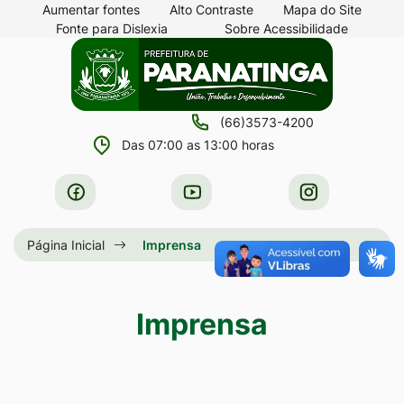
Seção
Ir
Aumentar fontes
Alto Contraste
Mapa do Site
Fonte para Dislexia
Sobre Acessibilidade
de
para
Seção
Ir
atalhos
o
do
para
e
conteúdo
menu
a
links
[alt+1]
(66)3573-4200
principal
página
de
Ir
Das 07:00 as 13:00 horas
principal
acessibilidade
para
do
Acessar
Acessar
Acessar
o
site
a
a
a
menu
Rede
Rede
Rede
Página Inicial
Imprensa
[alt+2]
Social
Social
Social
Ir
Facebook
Youtube
Instagram
para
Imprensa
a
busca
[alt+3]