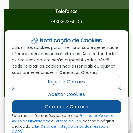
Telefones
(66)3573-4200
Email
Notificação de Cookies
ouvidoria@paranatinga.mt.gov.br
Utilizamos cookies para melhorar sua experiência e
oferecer serviços personalizados. Ao aceitar, todos
Localização
os recursos do site serão disponibilizados. Você
pode rejeitar os cookies não essenciais ou ajustar
Av. Brasil, 1900, Centro, Paranatinga/MT, 78870-000
suas preferências em 'Gerenciar Cookies'.
Rejeitar Cookies
Redes Sociais
Aceitar Cookies
Acessar
Acessar
Acessar
a
a
a
Gerenciar Cookies
Rede
Rede
Rede
©2026 - Prefeitura Municipal de Paranatinga - MT
Para mais informações sobre nossa
Política de Cookies
,
- Todos os direitos reservados
Social
Social
Social
Aviso de Privacidade
e
Termos de Uso
, acesse a página
dedicada à
Lei Geral de Proteção de Dados Pessoais
Facebook
Youtube
Instagram
(LGPD)
.