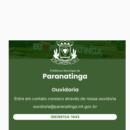
Ir
para
o
rodapé
Seção do Rodapé e Ouvidoria/
[alt+4]
Ouvidoria
Entre em contato conosco através de nossa ouvidoria
ouvidoria@paranatinga.mt.gov.br
(66)98154-1643