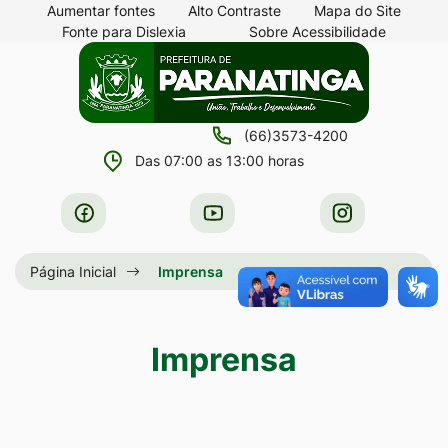
Seção
Ir
Aumentar fontes
Alto Contraste
Mapa do Site
Fonte para Dislexia
Sobre Acessibilidade
de
para
Seção
Ir
atalhos
o
do
para
e
conteúdo
menu
a
links
[alt+1]
(66)3573-4200
principal
página
de
Ir
Das 07:00 as 13:00 horas
principal
acessibilidade
para
do
Acessar
Acessar
Acessar
o
site
a
a
a
menu
Rede
Rede
Rede
Página Inicial
Imprensa
[alt+2]
Social
Social
Social
Ir
Facebook
Youtube
Instagram
para
Imprensa
a
busca
[alt+3]