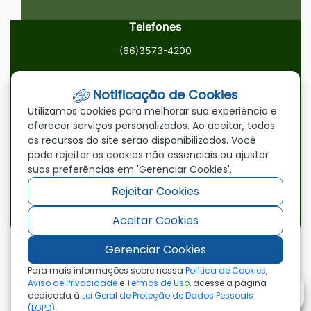
Telefones
(66)3573-4200
Email
Notificação de Cookies
ouvidoria@paranatinga.mt.gov.br
Utilizamos cookies para melhorar sua experiência e
oferecer serviços personalizados. Ao aceitar, todos
Localização
os recursos do site serão disponibilizados. Você
pode rejeitar os cookies não essenciais ou ajustar
Av. Brasil, 1900, Centro, Paranatinga/MT, 78870-000
suas preferências em 'Gerenciar Cookies'.
Rejeitar Cookies
Redes Sociais
Aceitar Cookies
Acessar
Acessar
Acessar
a
a
a
Gerenciar Cookies
Rede
Rede
Rede
©2026 - Prefeitura Municipal de Paranatinga - MT
Para mais informações sobre nossa
Política de Cookies
,
- Todos os direitos reservados
Social
Social
Social
Aviso de Privacidade
e
Termos de Uso
, acesse a página
dedicada à
Lei Geral de Proteção de Dados Pessoais
Facebook
Youtube
Instagram
(LGPD)
.