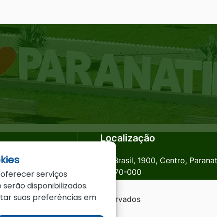
Localização
kies
anatinga.mt.gov.br
Av. Brasil, 1900, Centro, Parana
78870-000
 oferecer serviços
 serão disponibilizados.
star suas preferências em
a - MT - Todos os direitos reservados