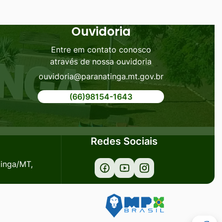
Ouvidoria
Entre em contato conosco
através de nossa ouvidoria
ouvidoria@paranatinga.mt.gov.br
(66)98154-1643
Redes Sociais
tinga/MT,
Acessar
Acessar
Acessar
a
a
a
Rede
Rede
Rede
Social
Social
Social