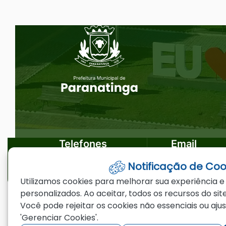
Ir
Seção do Rodapé e Ouvidoria/
para
o
rodapé
[alt+4]
Telefones
Email
Notificação de Coo
(66)3573-4200
ouvidoria@par
Utilizamos cookies para melhorar sua experiência e
personalizados. Ao aceitar, todos os recursos do site
Você pode rejeitar os cookies não essenciais ou aju
©2026 - Prefeitura Municipal de Paranating
'Gerenciar Cookies'.