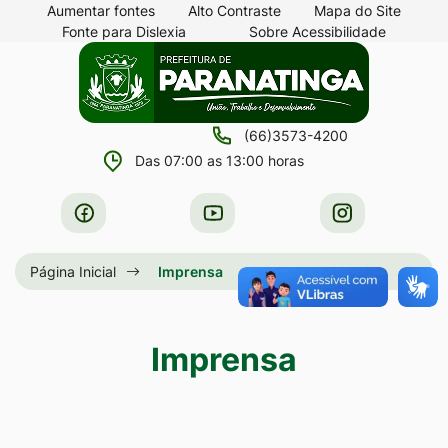
Seção
Ir
Aumentar fontes
Alto Contraste
Mapa do Site
Fonte para Dislexia
Sobre Acessibilidade
de
para
Seção
Ir
atalhos
o
do
para
e
conteúdo
menu
a
links
[alt+1]
(66)3573-4200
principal
página
de
Ir
Das 07:00 as 13:00 horas
principal
acessibilidade
para
do
Acessar
Acessar
Acessar
o
site
a
a
a
menu
Rede
Rede
Rede
Página Inicial
Imprensa
[alt+2]
Social
Social
Social
Ir
Facebook
Youtube
Instagram
para
Imprensa
a
busca
[alt+3]