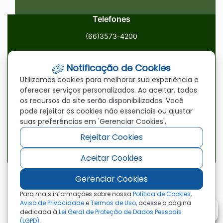
Telefones
(66)3573-4200
Email
Notificação de Cookies
ouvidoria@paranatinga.mt.gov.br
Utilizamos cookies para melhorar sua experiência e
oferecer serviços personalizados. Ao aceitar, todos
Localização
os recursos do site serão disponibilizados. Você
pode rejeitar os cookies não essenciais ou ajustar
Av. Brasil, 1900, Centro, Paranatinga/MT, 78870-000
suas preferências em 'Gerenciar Cookies'.
Rejeitar Cookies
Redes Sociais
Aceitar Cookies
Acessar
Acessar
Acessar
a
a
a
Gerenciar Cookies
Rede
Rede
Rede
©2026 - Prefeitura Municipal de Paranatinga - MT
Para mais informações sobre nossa
Política de Cookies
,
- Todos os direitos reservados
Social
Social
Social
Aviso de Privacidade
e
Termos de Uso
, acesse a página
dedicada à
Lei Geral de Proteção de Dados Pessoais
Facebook
Youtube
Instagram
(LGPD)
.