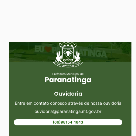
Ir
para
o
rodapé
Seção do Rodapé e Ouvidoria/
[alt+4]
Ouvidoria
Entre em contato conosco através de nossa ouvidoria
ouvidoria@paranatinga.mt.gov.br
(66)98154-1643