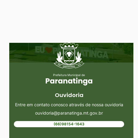
Ir
para
o
rodapé
Seção do Rodapé e Ouvidoria/
[alt+4]
Ouvidoria
Entre em contato conosco através de nossa ouvidoria
ouvidoria@paranatinga.mt.gov.br
(66)98154-1643