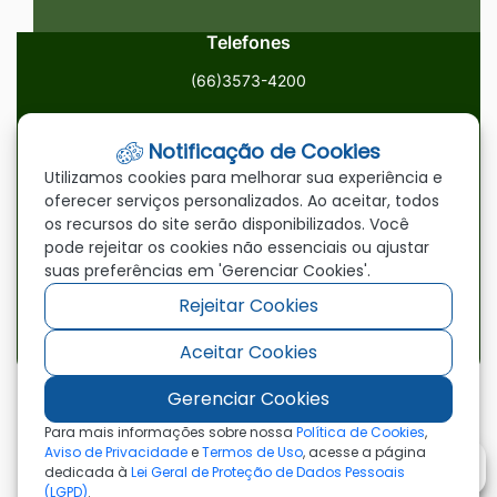
Telefones
(66)3573-4200
Email
Notificação de Cookies
ouvidoria@paranatinga.mt.gov.br
Utilizamos cookies para melhorar sua experiência e
oferecer serviços personalizados. Ao aceitar, todos
Localização
os recursos do site serão disponibilizados. Você
pode rejeitar os cookies não essenciais ou ajustar
Av. Brasil, 1900, Centro, Paranatinga/MT, 78870-000
suas preferências em 'Gerenciar Cookies'.
Rejeitar Cookies
Redes Sociais
Aceitar Cookies
Acessar
Acessar
Acessar
a
a
a
Gerenciar Cookies
Rede
Rede
Rede
©2026 - Prefeitura Municipal de Paranatinga - MT
Para mais informações sobre nossa
Política de Cookies
,
- Todos os direitos reservados
Social
Social
Social
Aviso de Privacidade
e
Termos de Uso
, acesse a página
dedicada à
Lei Geral de Proteção de Dados Pessoais
Facebook
Youtube
Instagram
(LGPD)
.