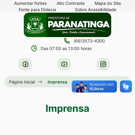
Seção
Ir
Aumentar fontes
Alto Contraste
Mapa do Site
Fonte para Dislexia
Sobre Acessibilidade
de
para
Seção
Ir
atalhos
o
do
para
e
conteúdo
menu
a
links
[alt+1]
(66)3573-4200
principal
página
de
Ir
Das 07:00 as 13:00 horas
principal
acessibilidade
para
do
Acessar
Acessar
Acessar
o
site
a
a
a
menu
Rede
Rede
Rede
Página Inicial
Imprensa
[alt+2]
Social
Social
Social
Ir
Facebook
Youtube
Instagram
para
Imprensa
a
busca
[alt+3]