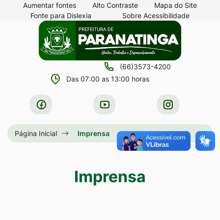
Seção
Ir
Aumentar fontes
Alto Contraste
Mapa do Site
Fonte para Dislexia
Sobre Acessibilidade
de
para
Seção
Ir
atalhos
o
do
para
e
conteúdo
menu
a
links
[alt+1]
(66)3573-4200
principal
página
de
Ir
Das 07:00 as 13:00 horas
principal
acessibilidade
para
do
Acessar
Acessar
Acessar
o
site
a
a
a
menu
Rede
Rede
Rede
Página Inicial
Imprensa
[alt+2]
Social
Social
Social
Ir
Facebook
Youtube
Instagram
para
Imprensa
a
busca
[alt+3]