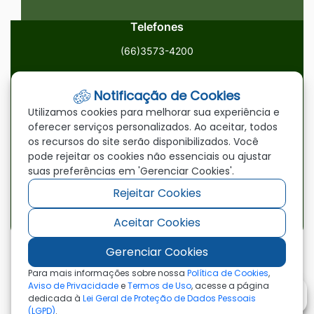
Telefones
(66)3573-4200
Email
Notificação de Cookies
ouvidoria@paranatinga.mt.gov.br
Utilizamos cookies para melhorar sua experiência e
oferecer serviços personalizados. Ao aceitar, todos
Localização
os recursos do site serão disponibilizados. Você
pode rejeitar os cookies não essenciais ou ajustar
Av. Brasil, 1900, Centro, Paranatinga/MT, 78870-000
suas preferências em 'Gerenciar Cookies'.
Rejeitar Cookies
Redes Sociais
Aceitar Cookies
Acessar
Acessar
Acessar
a
a
a
Gerenciar Cookies
Rede
Rede
Rede
©2026 - Prefeitura Municipal de Paranatinga - MT
Para mais informações sobre nossa
Política de Cookies
,
- Todos os direitos reservados
Social
Social
Social
Aviso de Privacidade
e
Termos de Uso
, acesse a página
dedicada à
Lei Geral de Proteção de Dados Pessoais
Facebook
Youtube
Instagram
(LGPD)
.