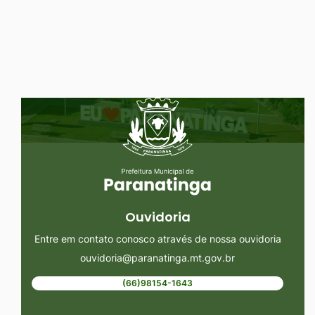
Ir
para
o
rodapé
Seção do Rodapé e Ouvidoria/
[alt+4]
Ouvidoria
Entre em contato conosco através de nossa ouvidoria
ouvidoria@paranatinga.mt.gov.br
(66)98154-1643