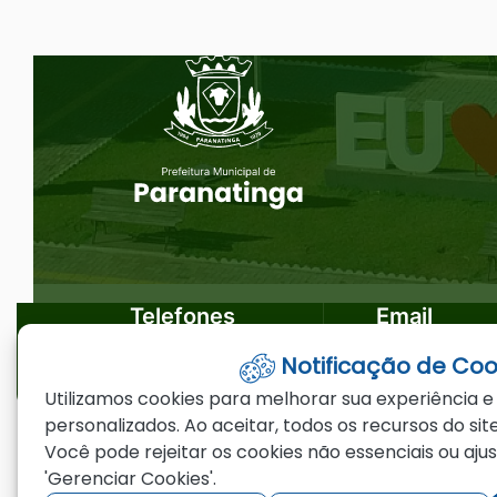
Ir
Seção do Rodapé e Ouvidoria/
para
o
rodapé
[alt+4]
Telefones
Email
Notificação de Coo
(66)3573-4200
ouvidoria@par
Utilizamos cookies para melhorar sua experiência e
personalizados. Ao aceitar, todos os recursos do site
Você pode rejeitar os cookies não essenciais ou aju
©2026 - Prefeitura Municipal de Paranating
'Gerenciar Cookies'.