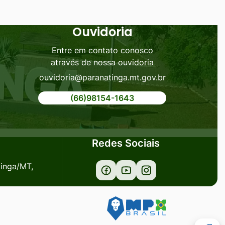
Ouvidoria
Entre em contato conosco
através de nossa ouvidoria
ouvidoria@paranatinga.mt.gov.br
(66)98154-1643
Redes Sociais
tinga/MT,
Acessar
Acessar
Acessar
a
a
a
Rede
Rede
Rede
Social
Social
Social