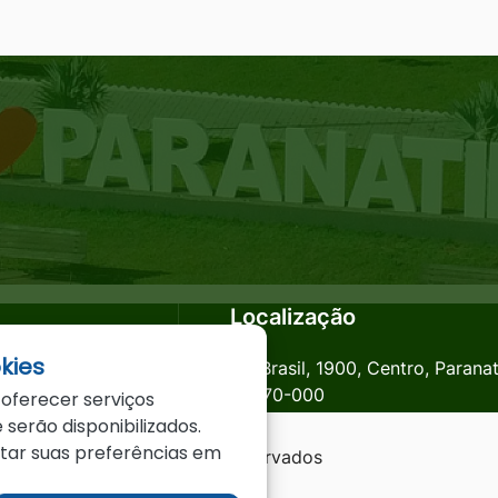
Localização
kies
anatinga.mt.gov.br
Av. Brasil, 1900, Centro, Parana
78870-000
 oferecer serviços
 serão disponibilizados.
star suas preferências em
a - MT - Todos os direitos reservados