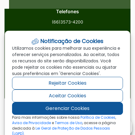
Telefones
(66)3573-4200
Email
Notificação de Cookies
ouvidoria@paranatinga.mt.gov.br
Utilizamos cookies para melhorar sua experiência e
oferecer serviços personalizados. Ao aceitar, todos
Localização
os recursos do site serão disponibilizados. Você
pode rejeitar os cookies não essenciais ou ajustar
Av. Brasil, 1900, Centro, Paranatinga/MT, 78870-000
suas preferências em 'Gerenciar Cookies'.
Rejeitar Cookies
Redes Sociais
Aceitar Cookies
Acessar
Acessar
Acessar
a
a
a
Gerenciar Cookies
Rede
Rede
Rede
©2026 - Prefeitura Municipal de Paranatinga - MT
Para mais informações sobre nossa
Política de Cookies
,
- Todos os direitos reservados
Social
Social
Social
Aviso de Privacidade
e
Termos de Uso
, acesse a página
dedicada à
Lei Geral de Proteção de Dados Pessoais
Facebook
Youtube
Instagram
(LGPD)
.