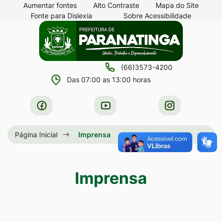
Seção
Ir
Aumentar fontes
Alto Contraste
Mapa do Site
Fonte para Dislexia
Sobre Acessibilidade
de
para
Seção
Ir
atalhos
o
do
para
e
conteúdo
menu
a
links
[alt+1]
(66)3573-4200
principal
página
de
Ir
Das 07:00 as 13:00 horas
principal
acessibilidade
para
do
Acessar
Acessar
Acessar
o
site
a
a
a
menu
Rede
Rede
Rede
Página Inicial
Imprensa
[alt+2]
Social
Social
Social
Ir
Facebook
Youtube
Instagram
para
Imprensa
a
busca
[alt+3]