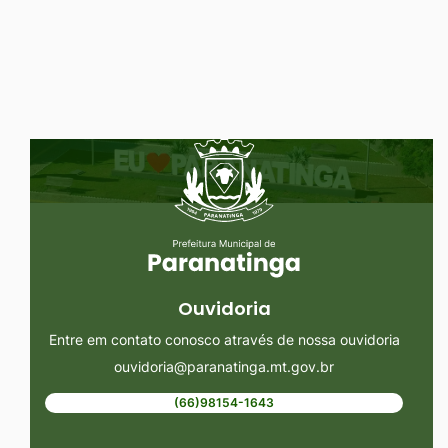
Ir
para
o
rodapé
Seção do Rodapé e Ouvidoria/
[alt+4]
Ouvidoria
Entre em contato conosco através de nossa ouvidoria
ouvidoria@paranatinga.mt.gov.br
(66)98154-1643