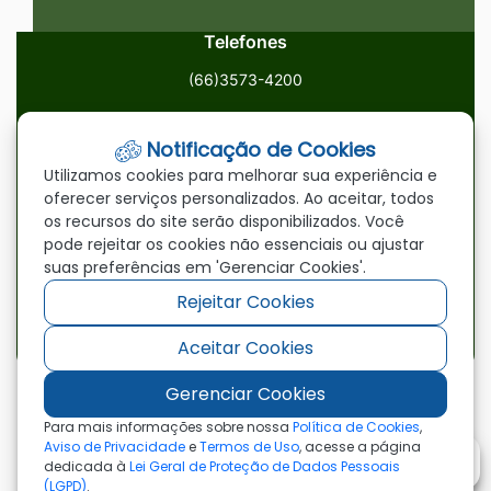
Telefones
(66)3573-4200
Email
Notificação de Cookies
ouvidoria@paranatinga.mt.gov.br
Utilizamos cookies para melhorar sua experiência e
oferecer serviços personalizados. Ao aceitar, todos
Localização
os recursos do site serão disponibilizados. Você
pode rejeitar os cookies não essenciais ou ajustar
Av. Brasil, 1900, Centro, Paranatinga/MT, 78870-000
suas preferências em 'Gerenciar Cookies'.
Rejeitar Cookies
Redes Sociais
Aceitar Cookies
Acessar
Acessar
Acessar
a
a
a
Gerenciar Cookies
Rede
Rede
Rede
©2026 - Prefeitura Municipal de Paranatinga - MT
Para mais informações sobre nossa
Política de Cookies
,
- Todos os direitos reservados
Social
Social
Social
Aviso de Privacidade
e
Termos de Uso
, acesse a página
dedicada à
Lei Geral de Proteção de Dados Pessoais
Facebook
Youtube
Instagram
(LGPD)
.