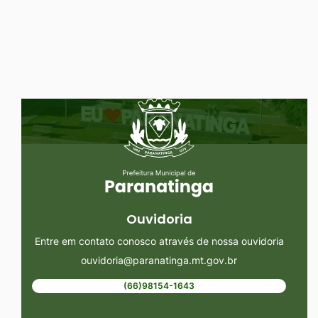
Ir
para
o
rodapé
Seção do Rodapé e Ouvidoria/
[alt+4]
Ouvidoria
Entre em contato conosco através de nossa ouvidoria
ouvidoria@paranatinga.mt.gov.br
(66)98154-1643