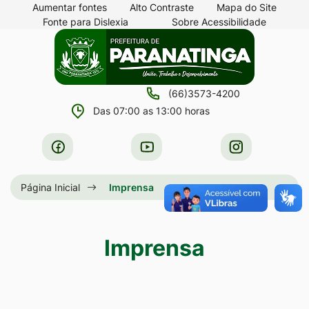
Seção
Ir
Aumentar fontes
Alto Contraste
Mapa do Site
Fonte para Dislexia
Sobre Acessibilidade
de
para
Seção
Ir
atalhos
o
do
para
e
conteúdo
menu
a
links
[alt+1]
(66)3573-4200
principal
página
de
Ir
Das 07:00 as 13:00 horas
principal
acessibilidade
para
do
Acessar
Acessar
Acessar
o
site
a
a
a
menu
Rede
Rede
Rede
Página Inicial
Imprensa
[alt+2]
Social
Social
Social
Ir
Facebook
Youtube
Instagram
para
Imprensa
a
busca
[alt+3]