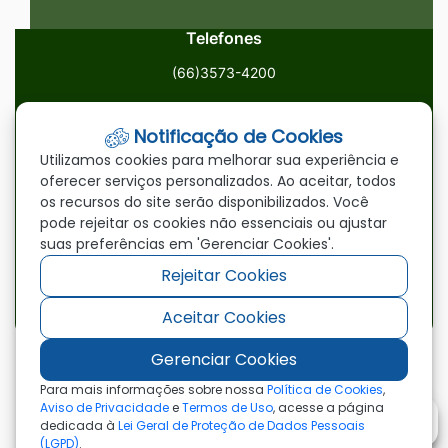
Telefones
(66)3573-4200
Email
Notificação de Cookies
ouvidoria@paranatinga.mt.gov.br
Utilizamos cookies para melhorar sua experiência e
oferecer serviços personalizados. Ao aceitar, todos
Localização
os recursos do site serão disponibilizados. Você
pode rejeitar os cookies não essenciais ou ajustar
Av. Brasil, 1900, Centro, Paranatinga/MT, 78870-000
suas preferências em 'Gerenciar Cookies'.
Rejeitar Cookies
Redes Sociais
Aceitar Cookies
Acessar
Acessar
Acessar
a
a
a
Gerenciar Cookies
Rede
Rede
Rede
©2026 - Prefeitura Municipal de Paranatinga - MT
Para mais informações sobre nossa
Política de Cookies
,
- Todos os direitos reservados
Social
Social
Social
Aviso de Privacidade
e
Termos de Uso
, acesse a página
dedicada à
Lei Geral de Proteção de Dados Pessoais
Facebook
Youtube
Instagram
(LGPD)
.