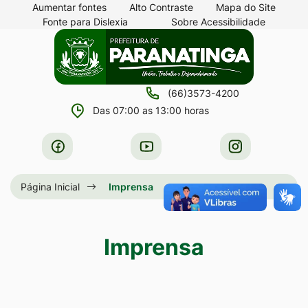
Seção
Ir
Aumentar fontes
Alto Contraste
Mapa do Site
Fonte para Dislexia
Sobre Acessibilidade
de
para
Seção
Ir
atalhos
o
do
para
e
conteúdo
menu
a
links
[alt+1]
(66)3573-4200
principal
página
de
Ir
Das 07:00 as 13:00 horas
principal
acessibilidade
para
do
Acessar
Acessar
Acessar
o
site
a
a
a
menu
Rede
Rede
Rede
Página Inicial
Imprensa
[alt+2]
Social
Social
Social
Ir
Facebook
Youtube
Instagram
para
Imprensa
a
busca
[alt+3]