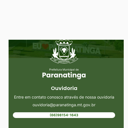
Ir
para
o
rodapé
Seção do Rodapé e Ouvidoria/
[alt+4]
Ouvidoria
Entre em contato conosco através de nossa ouvidoria
ouvidoria@paranatinga.mt.gov.br
(66)98154-1643