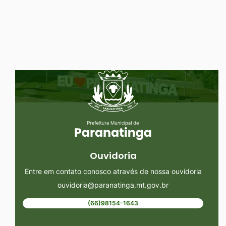
Ir
para
o
rodapé
Seção do Rodapé e Ouvidoria/
[alt+4]
Ouvidoria
Entre em contato conosco através de nossa ouvidoria
ouvidoria@paranatinga.mt.gov.br
(66)98154-1643