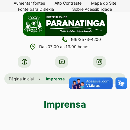
Seção
Ir
Aumentar fontes
Alto Contraste
Mapa do Site
Fonte para Dislexia
Sobre Acessibilidade
de
para
Seção
Ir
atalhos
o
do
para
e
conteúdo
menu
a
links
[alt+1]
(66)3573-4200
principal
página
de
Ir
Das 07:00 as 13:00 horas
principal
acessibilidade
para
do
Acessar
Acessar
Acessar
o
site
a
a
a
menu
Rede
Rede
Rede
Página Inicial
Imprensa
[alt+2]
Social
Social
Social
Ir
Facebook
Youtube
Instagram
para
Imprensa
a
busca
[alt+3]