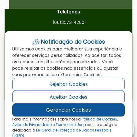
Telefones
(66)3573-4200
Email
Notificação de Cookies
ouvidoria@paranatinga.mt.gov.br
Utilizamos cookies para melhorar sua experiência e
oferecer serviços personalizados. Ao aceitar, todos
Localização
os recursos do site serão disponibilizados. Você
pode rejeitar os cookies não essenciais ou ajustar
Av. Brasil, 1900, Centro, Paranatinga/MT, 78870-000
suas preferências em 'Gerenciar Cookies'.
Rejeitar Cookies
Redes Sociais
Aceitar Cookies
Acessar
Acessar
Acessar
a
a
a
Gerenciar Cookies
Rede
Rede
Rede
©2026 - Prefeitura Municipal de Paranatinga - MT
Para mais informações sobre nossa
Política de Cookies
,
- Todos os direitos reservados
Social
Social
Social
Aviso de Privacidade
e
Termos de Uso
, acesse a página
dedicada à
Lei Geral de Proteção de Dados Pessoais
Facebook
Youtube
Instagram
(LGPD)
.