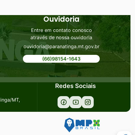
Ouvidoria
Entre em contato conosco
através de nossa ouvidoria
ouvidoria@paranatinga.mt.gov.br
(66)98154-1643
Redes Sociais
tinga/MT,
Acessar
Acessar
Acessar
a
a
a
Rede
Rede
Rede
Social
Social
Social