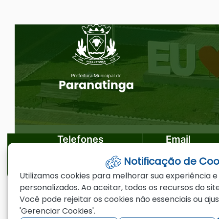
Ir
Seção do Rodapé e Ouvidoria/
para
o
rodapé
[alt+4]
Telefones
Email
Notificação de Coo
(66)3573-4200
ouvidoria@par
Utilizamos cookies para melhorar sua experiência e
personalizados. Ao aceitar, todos os recursos do site
Você pode rejeitar os cookies não essenciais ou aju
©2026 - Prefeitura Municipal de Paranating
'Gerenciar Cookies'.