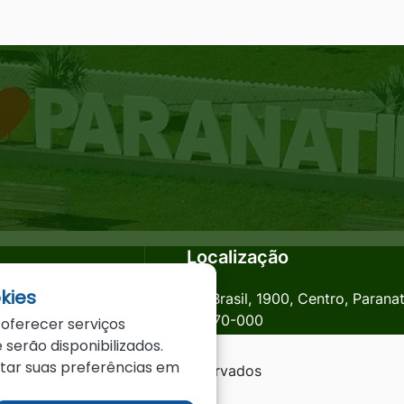
Localização
kies
anatinga.mt.gov.br
Av. Brasil, 1900, Centro, Parana
78870-000
 oferecer serviços
 serão disponibilizados.
star suas preferências em
a - MT - Todos os direitos reservados