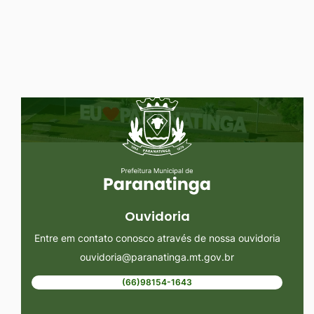
Ir
para
o
rodapé
Seção do Rodapé e Ouvidoria/
[alt+4]
Ouvidoria
Entre em contato conosco através de nossa ouvidoria
ouvidoria@paranatinga.mt.gov.br
(66)98154-1643