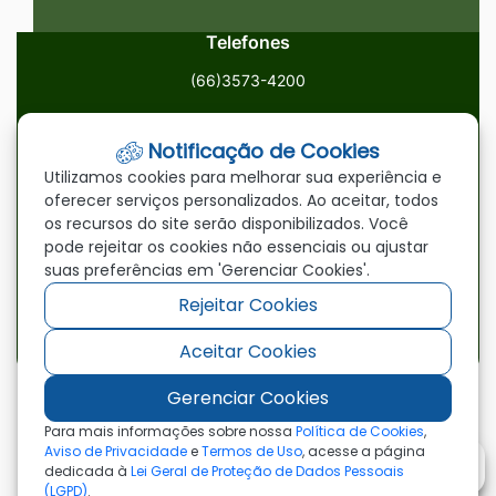
Telefones
(66)3573-4200
Email
Notificação de Cookies
ouvidoria@paranatinga.mt.gov.br
Utilizamos cookies para melhorar sua experiência e
oferecer serviços personalizados. Ao aceitar, todos
Localização
os recursos do site serão disponibilizados. Você
pode rejeitar os cookies não essenciais ou ajustar
Av. Brasil, 1900, Centro, Paranatinga/MT, 78870-000
suas preferências em 'Gerenciar Cookies'.
Rejeitar Cookies
Redes Sociais
Aceitar Cookies
Acessar
Acessar
Acessar
a
a
a
Gerenciar Cookies
Rede
Rede
Rede
©2026 - Prefeitura Municipal de Paranatinga - MT
Para mais informações sobre nossa
Política de Cookies
,
- Todos os direitos reservados
Social
Social
Social
Aviso de Privacidade
e
Termos de Uso
, acesse a página
dedicada à
Lei Geral de Proteção de Dados Pessoais
Facebook
Youtube
Instagram
(LGPD)
.