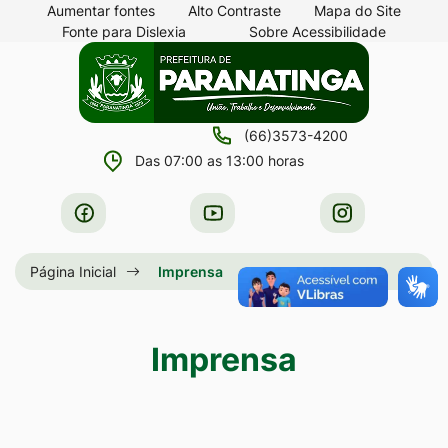
Seção
Ir
Aumentar fontes
Alto Contraste
Mapa do Site
Fonte para Dislexia
Sobre Acessibilidade
de
para
Seção
Ir
atalhos
o
do
para
e
conteúdo
menu
a
links
[alt+1]
(66)3573-4200
principal
página
de
Ir
Das 07:00 as 13:00 horas
principal
acessibilidade
para
do
Acessar
Acessar
Acessar
o
site
a
a
a
menu
Rede
Rede
Rede
Página Inicial
Imprensa
[alt+2]
Social
Social
Social
Ir
Facebook
Youtube
Instagram
para
Imprensa
a
busca
[alt+3]