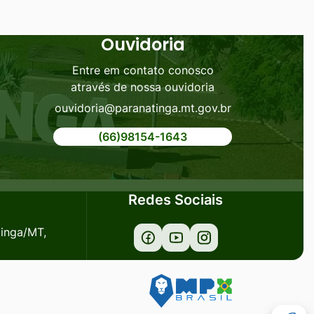
Ouvidoria
Entre em contato conosco
através de nossa ouvidoria
ouvidoria@paranatinga.mt.gov.br
(66)98154-1643
Redes Sociais
tinga/MT,
Acessar
Acessar
Acessar
a
a
a
Rede
Rede
Rede
Social
Social
Social