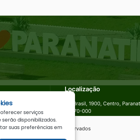
Localização
kies
anatinga.mt.gov.br
Av. Brasil, 1900, Centro, Parana
78870-000
 oferecer serviços
 serão disponibilizados.
star suas preferências em
a - MT - Todos os direitos reservados