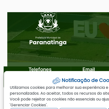
Ir
Seção do Rodapé e Ouvidoria/
para
o
rodapé
[alt+4]
Telefones
Email
Notificação de Coo
(66)3573-4200
ouvidoria@par
Utilizamos cookies para melhorar sua experiência e
personalizados. Ao aceitar, todos os recursos do site
Você pode rejeitar os cookies não essenciais ou aju
©2026 - Prefeitura Municipal de Paranating
'Gerenciar Cookies'.