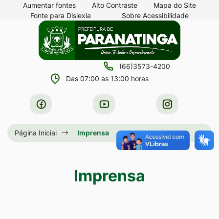
Seção
Ir
Aumentar fontes
Alto Contraste
Mapa do Site
Fonte para Dislexia
Sobre Acessibilidade
de
para
Seção
Ir
atalhos
o
do
para
e
conteúdo
menu
a
links
[alt+1]
(66)3573-4200
principal
página
de
Ir
Das 07:00 as 13:00 horas
principal
acessibilidade
para
do
Acessar
Acessar
Acessar
o
site
a
a
a
menu
Rede
Rede
Rede
Página Inicial
Imprensa
[alt+2]
Social
Social
Social
Ir
Facebook
Youtube
Instagram
para
Imprensa
a
busca
[alt+3]