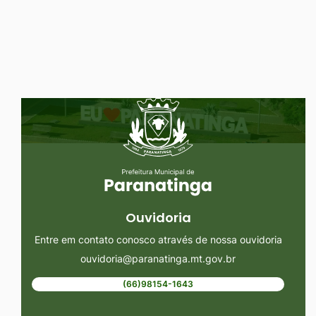
Ir
para
o
rodapé
Seção do Rodapé e Ouvidoria/
[alt+4]
Ouvidoria
Entre em contato conosco através de nossa ouvidoria
ouvidoria@paranatinga.mt.gov.br
(66)98154-1643