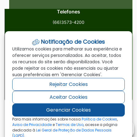
Telefones
(66)3573-4200
Email
Notificação de Cookies
ouvidoria@paranatinga.mt.gov.br
Utilizamos cookies para melhorar sua experiência e
oferecer serviços personalizados. Ao aceitar, todos
Localização
os recursos do site serão disponibilizados. Você
pode rejeitar os cookies não essenciais ou ajustar
Av. Brasil, 1900, Centro, Paranatinga/MT, 78870-000
suas preferências em 'Gerenciar Cookies'.
Rejeitar Cookies
Redes Sociais
Aceitar Cookies
Acessar
Acessar
Acessar
a
a
a
Gerenciar Cookies
Rede
Rede
Rede
©2026 - Prefeitura Municipal de Paranatinga - MT
Para mais informações sobre nossa
Política de Cookies
,
- Todos os direitos reservados
Social
Social
Social
Aviso de Privacidade
e
Termos de Uso
, acesse a página
dedicada à
Lei Geral de Proteção de Dados Pessoais
Facebook
Youtube
Instagram
(LGPD)
.