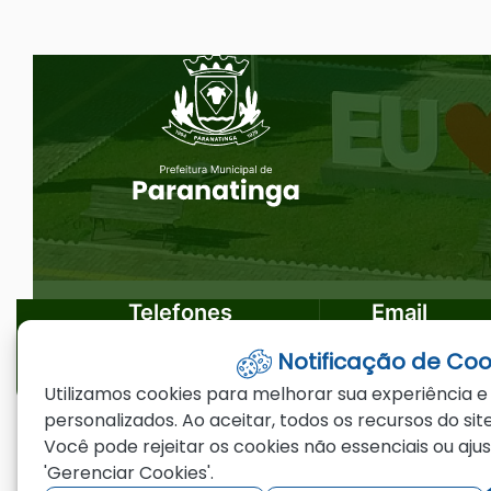
Ir
Seção do Rodapé e Ouvidoria/
para
o
rodapé
[alt+4]
Telefones
Email
Notificação de Coo
(66)3573-4200
ouvidoria@par
Utilizamos cookies para melhorar sua experiência e
personalizados. Ao aceitar, todos os recursos do site
Você pode rejeitar os cookies não essenciais ou aju
©2026 - Prefeitura Municipal de Paranating
'Gerenciar Cookies'.