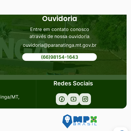
Ouvidoria
Entre em contato conosco
através de nossa ouvidoria
ouvidoria@paranatinga.mt.gov.br
(66)98154-1643
Redes Sociais
tinga/MT,
Acessar
Acessar
Acessar
a
a
a
Rede
Rede
Rede
Social
Social
Social