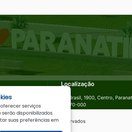
Localização
kies
anatinga.mt.gov.br
Av. Brasil, 1900, Centro, Parana
78870-000
 oferecer serviços
 serão disponibilizados.
star suas preferências em
a - MT - Todos os direitos reservados