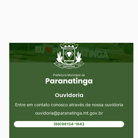
Ir
para
o
rodapé
Seção do Rodapé e Ouvidoria/
[alt+4]
Ouvidoria
Entre em contato conosco através de nossa ouvidoria
ouvidoria@paranatinga.mt.gov.br
(66)98154-1643