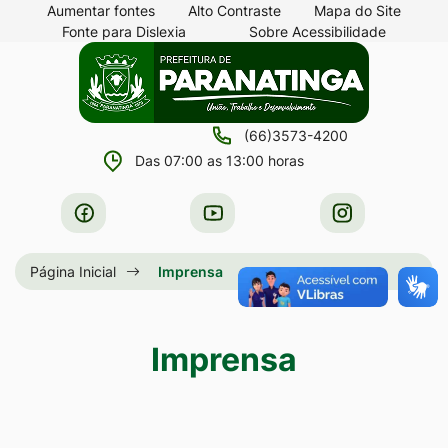
Seção
Ir
Aumentar fontes
Alto Contraste
Mapa do Site
Fonte para Dislexia
Sobre Acessibilidade
de
para
Seção
Ir
atalhos
o
do
para
e
conteúdo
menu
a
links
[alt+1]
(66)3573-4200
principal
página
de
Ir
Das 07:00 as 13:00 horas
principal
acessibilidade
para
do
Acessar
Acessar
Acessar
o
site
a
a
a
menu
Rede
Rede
Rede
Página Inicial
Imprensa
[alt+2]
Social
Social
Social
Ir
Facebook
Youtube
Instagram
para
Imprensa
a
busca
[alt+3]