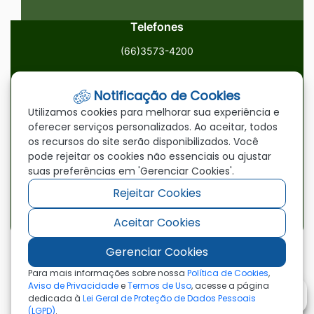
Telefones
(66)3573-4200
Email
Notificação de Cookies
ouvidoria@paranatinga.mt.gov.br
Utilizamos cookies para melhorar sua experiência e
oferecer serviços personalizados. Ao aceitar, todos
Localização
os recursos do site serão disponibilizados. Você
pode rejeitar os cookies não essenciais ou ajustar
Av. Brasil, 1900, Centro, Paranatinga/MT, 78870-000
suas preferências em 'Gerenciar Cookies'.
Rejeitar Cookies
Redes Sociais
Aceitar Cookies
Acessar
Acessar
Acessar
a
a
a
Gerenciar Cookies
Rede
Rede
Rede
©2026 - Prefeitura Municipal de Paranatinga - MT
Para mais informações sobre nossa
Política de Cookies
,
- Todos os direitos reservados
Social
Social
Social
Aviso de Privacidade
e
Termos de Uso
, acesse a página
dedicada à
Lei Geral de Proteção de Dados Pessoais
Facebook
Youtube
Instagram
(LGPD)
.