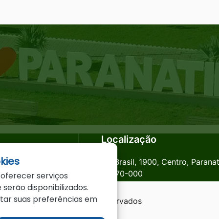
Localização
kies
anatinga.mt.gov.br
Av. Brasil, 1900, Centro, Parana
78870-000
 oferecer serviços
 serão disponibilizados.
star suas preferências em
a - MT - Todos os direitos reservados