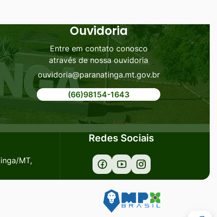
Ouvidoria
Entre em contato conosco
através de nossa ouvidoria
ouvidoria@paranatinga.mt.gov.br
(66)98154-1643
Redes Sociais
tinga/MT,
Acessar
Acessar
Acessar
a
a
a
Rede
Rede
Rede
Social
Social
Social