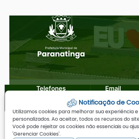
Ir
Seção do Rodapé e Ouvidoria/
para
o
rodapé
[alt+4]
Telefones
Email
Notificação de Coo
(66)3573-4200
ouvidoria@par
Utilizamos cookies para melhorar sua experiência e
personalizados. Ao aceitar, todos os recursos do site
Você pode rejeitar os cookies não essenciais ou aju
©2026 - Prefeitura Municipal de Paranating
'Gerenciar Cookies'.