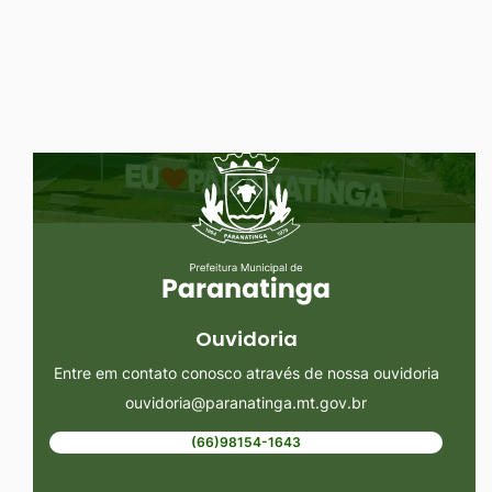
Ir
para
o
rodapé
Seção do Rodapé e Ouvidoria/
[alt+4]
Ouvidoria
Entre em contato conosco através de nossa ouvidoria
ouvidoria@paranatinga.mt.gov.br
(66)98154-1643