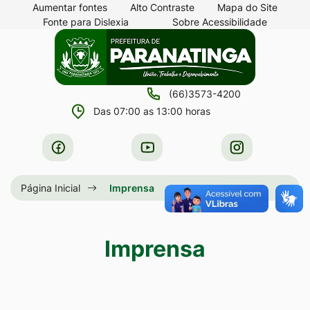
Seção
Ir
Aumentar fontes
Alto Contraste
Mapa do Site
Fonte para Dislexia
Sobre Acessibilidade
de
para
Seção
Ir
atalhos
o
do
para
e
conteúdo
menu
a
links
[alt+1]
(66)3573-4200
principal
página
de
Ir
Das 07:00 as 13:00 horas
principal
acessibilidade
para
do
Acessar
Acessar
Acessar
o
site
a
a
a
menu
Rede
Rede
Rede
Página Inicial
Imprensa
[alt+2]
Social
Social
Social
Ir
Facebook
Youtube
Instagram
para
Imprensa
a
busca
[alt+3]