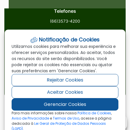
Telefones
(66)3573-4200
Email
Notificação de Cookies
ouvidoria@paranatinga.mt.gov.br
Utilizamos cookies para melhorar sua experiência e
oferecer serviços personalizados. Ao aceitar, todos
Localização
os recursos do site serão disponibilizados. Você
pode rejeitar os cookies não essenciais ou ajustar
Av. Brasil, 1900, Centro, Paranatinga/MT, 78870-000
suas preferências em 'Gerenciar Cookies'.
Rejeitar Cookies
Redes Sociais
Aceitar Cookies
Acessar
Acessar
Acessar
a
a
a
Gerenciar Cookies
Rede
Rede
Rede
©2026 - Prefeitura Municipal de Paranatinga - MT
Para mais informações sobre nossa
Política de Cookies
,
- Todos os direitos reservados
Social
Social
Social
Aviso de Privacidade
e
Termos de Uso
, acesse a página
dedicada à
Lei Geral de Proteção de Dados Pessoais
Facebook
Youtube
Instagram
(LGPD)
.