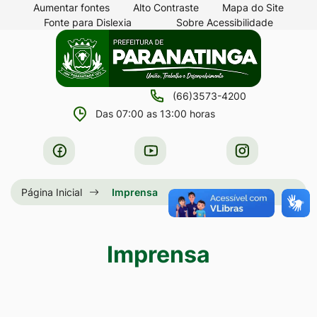
Seção
Ir
Aumentar fontes
Alto Contraste
Mapa do Site
Fonte para Dislexia
Sobre Acessibilidade
de
para
Seção
Ir
atalhos
o
do
para
e
conteúdo
menu
a
links
[alt+1]
(66)3573-4200
principal
página
de
Ir
Das 07:00 as 13:00 horas
principal
acessibilidade
para
do
Acessar
Acessar
Acessar
o
site
a
a
a
menu
Rede
Rede
Rede
Página Inicial
Imprensa
[alt+2]
Social
Social
Social
Ir
Facebook
Youtube
Instagram
para
Imprensa
a
busca
[alt+3]