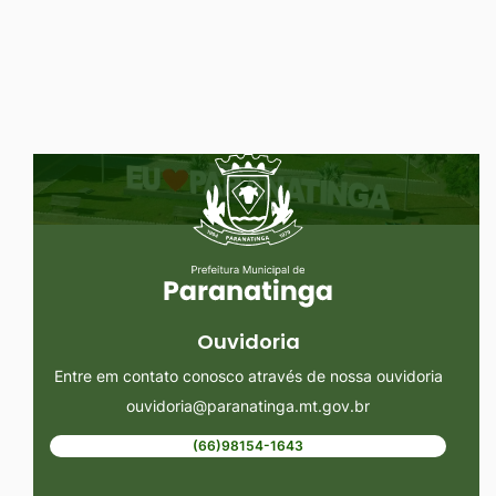
Ir
para
o
rodapé
Seção do Rodapé e Ouvidoria/
[alt+4]
Ouvidoria
Entre em contato conosco através de nossa ouvidoria
ouvidoria@paranatinga.mt.gov.br
(66)98154-1643