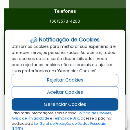
Telefones
(66)3573-4200
Email
Notificação de Cookies
ouvidoria@paranatinga.mt.gov.br
Utilizamos cookies para melhorar sua experiência e
oferecer serviços personalizados. Ao aceitar, todos
Localização
os recursos do site serão disponibilizados. Você
pode rejeitar os cookies não essenciais ou ajustar
Av. Brasil, 1900, Centro, Paranatinga/MT, 78870-000
suas preferências em 'Gerenciar Cookies'.
Rejeitar Cookies
Redes Sociais
Aceitar Cookies
Acessar
Acessar
Acessar
a
a
a
Gerenciar Cookies
Rede
Rede
Rede
©2026 - Prefeitura Municipal de Paranatinga - MT
Para mais informações sobre nossa
Política de Cookies
,
- Todos os direitos reservados
Social
Social
Social
Aviso de Privacidade
e
Termos de Uso
, acesse a página
dedicada à
Lei Geral de Proteção de Dados Pessoais
Facebook
Youtube
Instagram
(LGPD)
.