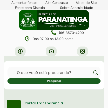
Seção
Ir
Aumentar fontes
Alto Contraste
Mapa do Site
Fonte para Dislexia
Sobre Acessibilidade
de
para
Seção
Ir
atalhos
o
do
para
e
conteúdo
menu
a
links
[alt+1]
(66)3573-4200
principal
página
de
Ir
Das 07:00 as 13:00 horas
principal
acessibilidade
para
do
Acessar
Acessar
Acessar
o
site
a
a
a
menu
Rede
Rede
Rede
[alt+2]
Pesquisar
Social
Social
Social
Ir
Facebook
Youtube
Instagram
Cliqu
Pesquisar
para
para
a
Serviços destaque
pesqu
busca
no
Portal Transparência
[alt+3]