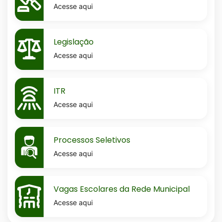
Acesse aqui
MaskLegislacao
Legislação
Acesse aqui
MaskItr
ITR
Acesse aqui
MaskProcessos-
Processos Seletivos
seletivos
Acesse aqui
MaskVagas-
Vagas Escolares da Rede Municipal
escolares-
Acesse aqui
da-