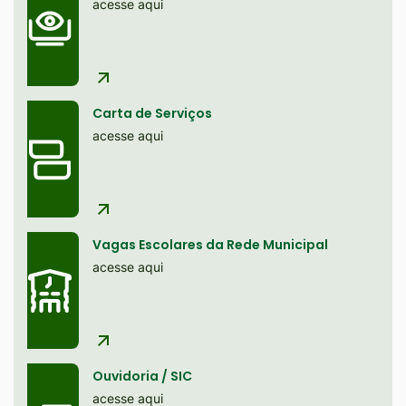
site
acesse aqui
Ir
para
o
rodapé
Carta de Serviços
[alt+4]
acesse aqui
Vagas Escolares da Rede Municipal
acesse aqui
Ouvidoria / SIC
acesse aqui