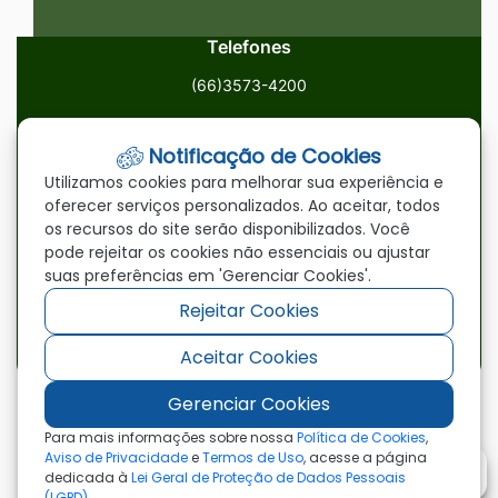
Telefones
(66)3573-4200
Email
Notificação de Cookies
ouvidoria@paranatinga.mt.gov.br
Utilizamos cookies para melhorar sua experiência e
oferecer serviços personalizados. Ao aceitar, todos
Localização
os recursos do site serão disponibilizados. Você
pode rejeitar os cookies não essenciais ou ajustar
Av. Brasil, 1900, Centro, Paranatinga/MT, 78870-000
suas preferências em 'Gerenciar Cookies'.
Rejeitar Cookies
Redes Sociais
Aceitar Cookies
Acessar
Acessar
Acessar
a
a
a
Gerenciar Cookies
Rede
Rede
Rede
©2026 - Prefeitura Municipal de Paranatinga - MT
Para mais informações sobre nossa
Política de Cookies
,
- Todos os direitos reservados
Social
Social
Social
Aviso de Privacidade
e
Termos de Uso
, acesse a página
dedicada à
Lei Geral de Proteção de Dados Pessoais
Facebook
Youtube
Instagram
(LGPD)
.