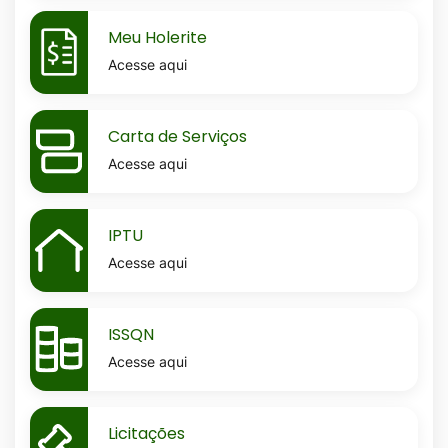
MaskMeu-
Meu Holerite
holerite
Acesse aqui
MaskCarta-
Carta de Serviços
de-
Acesse aqui
servicos
MaskIptu
IPTU
Acesse aqui
MaskIssqn
ISSQN
Acesse aqui
MaskLicitacoes
Licitações