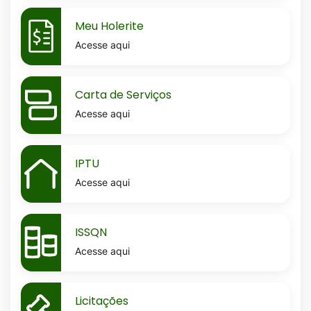
MaskMeu-
Meu Holerite
holerite
Acesse aqui
MaskCarta-
Carta de Serviços
de-
Acesse aqui
servicos
MaskIptu
IPTU
Acesse aqui
MaskIssqn
ISSQN
Acesse aqui
MaskLicitacoes
Licitações