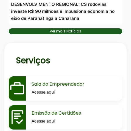
DESENVOLVIMENTO REGIONAL: CS rodovias
investe R$ 90 milhões e impulsiona economia no
eixo de Paranatinga a Canarana
Ver mais Notícias
Serviços
MaskSala-
Sala do Empreendedor
do-
Acesse aqui
empreendedor
MaskEmissao-
Emissão de Certidões
de-
Acesse aqui
certidoes