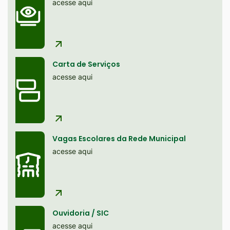
site
acesse aqui
Ir
para
o
rodapé
Carta de Serviços
[alt+4]
acesse aqui
Vagas Escolares da Rede Municipal
acesse aqui
Ouvidoria / SIC
acesse aqui