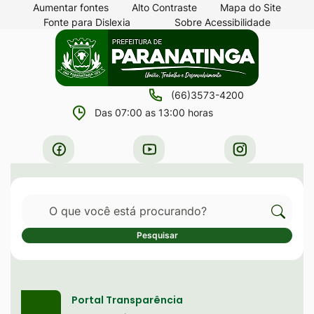
Seção
Ir
Aumentar fontes
Alto Contraste
Mapa do Site
Fonte para Dislexia
Sobre Acessibilidade
de
para
Seção
Ir
atalhos
o
do
para
e
conteúdo
menu
a
links
[alt+1]
(66)3573-4200
principal
página
de
Ir
Das 07:00 as 13:00 horas
principal
acessibilidade
para
do
Acessar
Acessar
Acessar
o
site
a
a
a
menu
Rede
Rede
Rede
[alt+2]
Pesquisar
Social
Social
Social
Ir
Facebook
Youtube
Instagram
Cliqu
Pesquisar
para
para
a
Serviços destaque
pesqu
busca
no
Portal Transparência
[alt+3]