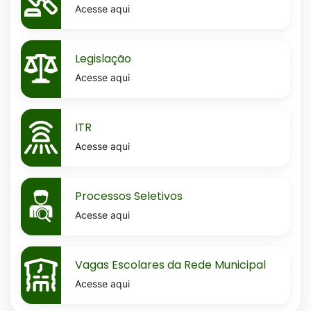
Acesse aqui
MaskLegislacao
Legislação
Acesse aqui
MaskItr
ITR
Acesse aqui
MaskProcessos-
Processos Seletivos
seletivos
Acesse aqui
MaskVagas-
Vagas Escolares da Rede Municipal
escolares-
Acesse aqui
da-