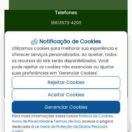
Telefones
(66)3573-4200
Email
Notificação de Cookies
ouvidoria@paranatinga.mt.gov.br
Utilizamos cookies para melhorar sua experiência e
oferecer serviços personalizados. Ao aceitar, todos
Localização
os recursos do site serão disponibilizados. Você
pode rejeitar os cookies não essenciais ou ajustar
Av. Brasil, 1900, Centro, Paranatinga/MT, 78870-000
suas preferências em 'Gerenciar Cookies'.
Rejeitar Cookies
Redes Sociais
Aceitar Cookies
Acessar
Acessar
Acessar
a
a
a
Gerenciar Cookies
Rede
Rede
Rede
©2026 - Prefeitura Municipal de Paranatinga - MT
Para mais informações sobre nossa
Política de Cookies
,
- Todos os direitos reservados
Social
Social
Social
Aviso de Privacidade
e
Termos de Uso
, acesse a página
dedicada à
Lei Geral de Proteção de Dados Pessoais
Facebook
Youtube
Instagram
(LGPD)
.