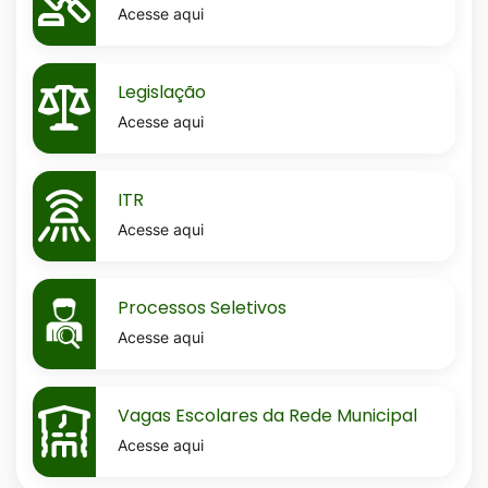
Acesse aqui
MaskLegislacao
Legislação
Acesse aqui
MaskItr
ITR
Acesse aqui
MaskProcessos-
Processos Seletivos
seletivos
Acesse aqui
MaskVagas-
Vagas Escolares da Rede Municipal
escolares-
Acesse aqui
da-