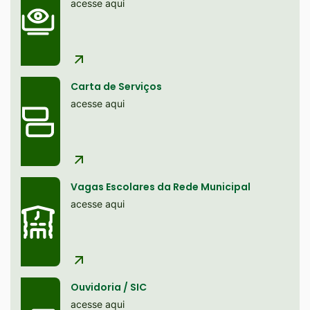
site
acesse aqui
Ir
para
o
rodapé
Carta de Serviços
[alt+4]
acesse aqui
Vagas Escolares da Rede Municipal
acesse aqui
Ouvidoria / SIC
acesse aqui