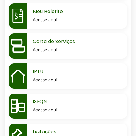
MaskMeu-
Meu Holerite
holerite
Acesse aqui
MaskCarta-
Carta de Serviços
de-
Acesse aqui
servicos
MaskIptu
IPTU
Acesse aqui
MaskIssqn
ISSQN
Acesse aqui
MaskLicitacoes
Licitações