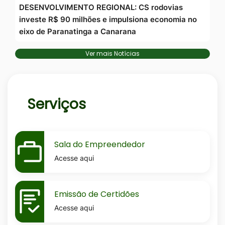
DESENVOLVIMENTO REGIONAL: CS rodovias
investe R$ 90 milhões e impulsiona economia no
eixo de Paranatinga a Canarana
Ver mais Notícias
Serviços
MaskSala-
Sala do Empreendedor
do-
Acesse aqui
empreendedor
MaskEmissao-
Emissão de Certidões
de-
Acesse aqui
certidoes