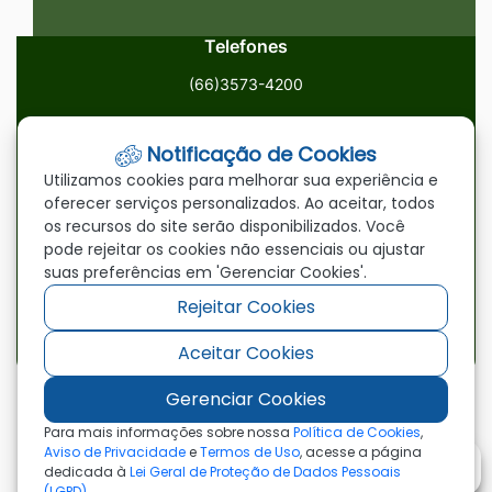
Telefones
(66)3573-4200
Email
Notificação de Cookies
ouvidoria@paranatinga.mt.gov.br
Utilizamos cookies para melhorar sua experiência e
oferecer serviços personalizados. Ao aceitar, todos
Localização
os recursos do site serão disponibilizados. Você
pode rejeitar os cookies não essenciais ou ajustar
Av. Brasil, 1900, Centro, Paranatinga/MT, 78870-000
suas preferências em 'Gerenciar Cookies'.
Rejeitar Cookies
Redes Sociais
Aceitar Cookies
Acessar
Acessar
Acessar
a
a
a
Gerenciar Cookies
Rede
Rede
Rede
©2026 - Prefeitura Municipal de Paranatinga - MT
Para mais informações sobre nossa
Política de Cookies
,
- Todos os direitos reservados
Social
Social
Social
Aviso de Privacidade
e
Termos de Uso
, acesse a página
dedicada à
Lei Geral de Proteção de Dados Pessoais
Facebook
Youtube
Instagram
(LGPD)
.