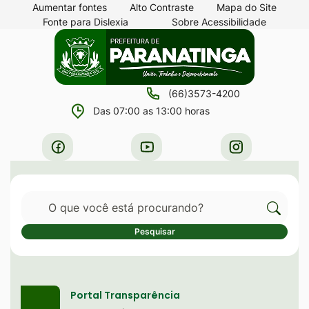
Seção
Ir
Aumentar fontes
Alto Contraste
Mapa do Site
Fonte para Dislexia
Sobre Acessibilidade
de
para
Seção
Ir
atalhos
o
do
para
e
conteúdo
menu
a
links
[alt+1]
(66)3573-4200
principal
página
de
Ir
Das 07:00 as 13:00 horas
principal
acessibilidade
para
do
Acessar
Acessar
Acessar
o
site
a
a
a
menu
Rede
Rede
Rede
[alt+2]
Pesquisar
Social
Social
Social
Ir
Facebook
Youtube
Instagram
Cliqu
Pesquisar
para
para
a
Serviços destaque
pesqu
busca
no
Portal Transparência
[alt+3]