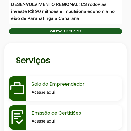
DESENVOLVIMENTO REGIONAL: CS rodovias
investe R$ 90 milhões e impulsiona economia no
eixo de Paranatinga a Canarana
Ver mais Notícias
Serviços
MaskSala-
Sala do Empreendedor
do-
Acesse aqui
empreendedor
MaskEmissao-
Emissão de Certidões
de-
Acesse aqui
certidoes