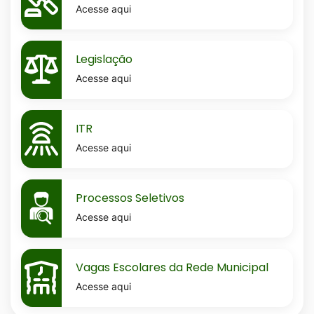
Acesse aqui
MaskLegislacao
Legislação
Acesse aqui
MaskItr
ITR
Acesse aqui
MaskProcessos-
Processos Seletivos
seletivos
Acesse aqui
MaskVagas-
Vagas Escolares da Rede Municipal
escolares-
Acesse aqui
da-