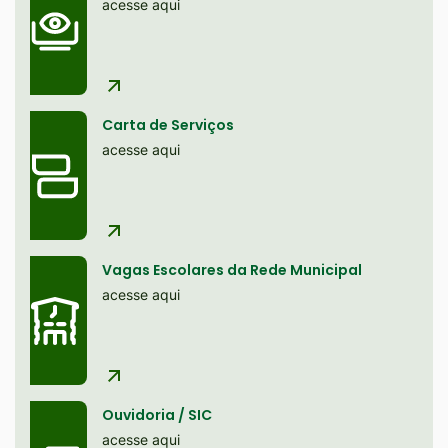
site
acesse aqui
Ir
para
o
rodapé
Carta de Serviços
[alt+4]
acesse aqui
Vagas Escolares da Rede Municipal
acesse aqui
Ouvidoria / SIC
acesse aqui