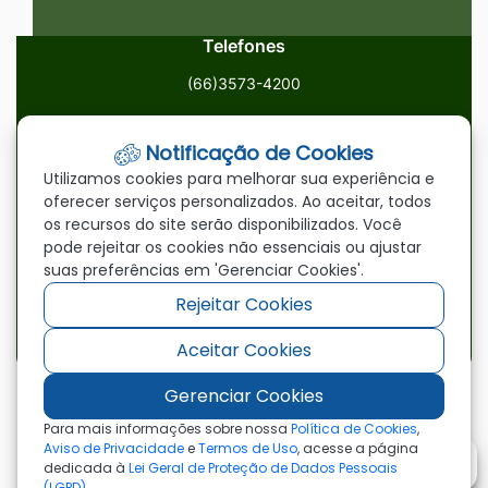
Telefones
(66)3573-4200
Email
Notificação de Cookies
ouvidoria@paranatinga.mt.gov.br
Utilizamos cookies para melhorar sua experiência e
oferecer serviços personalizados. Ao aceitar, todos
Localização
os recursos do site serão disponibilizados. Você
pode rejeitar os cookies não essenciais ou ajustar
Av. Brasil, 1900, Centro, Paranatinga/MT, 78870-000
suas preferências em 'Gerenciar Cookies'.
Rejeitar Cookies
Redes Sociais
Aceitar Cookies
Acessar
Acessar
Acessar
a
a
a
Gerenciar Cookies
Rede
Rede
Rede
©2026 - Prefeitura Municipal de Paranatinga - MT
Para mais informações sobre nossa
Política de Cookies
,
- Todos os direitos reservados
Social
Social
Social
Aviso de Privacidade
e
Termos de Uso
, acesse a página
dedicada à
Lei Geral de Proteção de Dados Pessoais
Facebook
Youtube
Instagram
(LGPD)
.