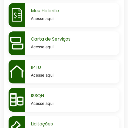
MaskMeu-
Meu Holerite
holerite
Acesse aqui
MaskCarta-
Carta de Serviços
de-
Acesse aqui
servicos
MaskIptu
IPTU
Acesse aqui
MaskIssqn
ISSQN
Acesse aqui
MaskLicitacoes
Licitações