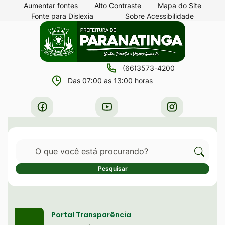
Seção
Ir
Aumentar fontes
Alto Contraste
Mapa do Site
Fonte para Dislexia
Sobre Acessibilidade
de
para
Seção
Ir
atalhos
o
do
para
e
conteúdo
menu
a
links
[alt+1]
(66)3573-4200
principal
página
de
Ir
Das 07:00 as 13:00 horas
principal
acessibilidade
para
do
Acessar
Acessar
Acessar
o
site
a
a
a
menu
Rede
Rede
Rede
[alt+2]
Pesquisar
Social
Social
Social
Ir
Facebook
Youtube
Instagram
Cliqu
Pesquisar
para
para
a
Serviços destaque
pesqu
busca
no
Portal Transparência
[alt+3]