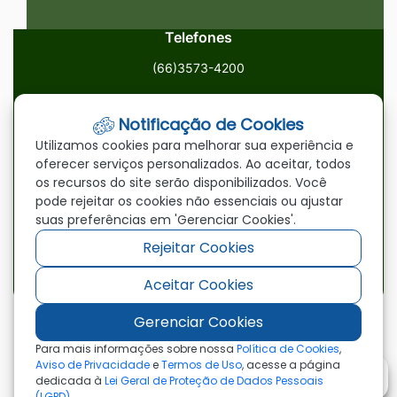
Telefones
(66)3573-4200
Email
Notificação de Cookies
ouvidoria@paranatinga.mt.gov.br
Utilizamos cookies para melhorar sua experiência e
oferecer serviços personalizados. Ao aceitar, todos
Localização
os recursos do site serão disponibilizados. Você
pode rejeitar os cookies não essenciais ou ajustar
Av. Brasil, 1900, Centro, Paranatinga/MT, 78870-000
suas preferências em 'Gerenciar Cookies'.
Rejeitar Cookies
Redes Sociais
Aceitar Cookies
Acessar
Acessar
Acessar
a
a
a
Gerenciar Cookies
Rede
Rede
Rede
©2026 - Prefeitura Municipal de Paranatinga - MT
Para mais informações sobre nossa
Política de Cookies
,
- Todos os direitos reservados
Social
Social
Social
Aviso de Privacidade
e
Termos de Uso
, acesse a página
dedicada à
Lei Geral de Proteção de Dados Pessoais
Facebook
Youtube
Instagram
(LGPD)
.