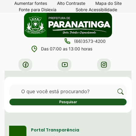
Seção
Ir
Aumentar fontes
Alto Contraste
Mapa do Site
Fonte para Dislexia
Sobre Acessibilidade
de
para
Seção
Ir
atalhos
o
do
para
e
conteúdo
menu
a
links
[alt+1]
(66)3573-4200
principal
página
de
Ir
Das 07:00 as 13:00 horas
principal
acessibilidade
para
do
Acessar
Acessar
Acessar
o
site
a
a
a
menu
Rede
Rede
Rede
[alt+2]
Pesquisar
Social
Social
Social
Ir
Facebook
Youtube
Instagram
Cliqu
Pesquisar
para
para
a
Serviços destaque
pesqu
busca
no
Portal Transparência
[alt+3]