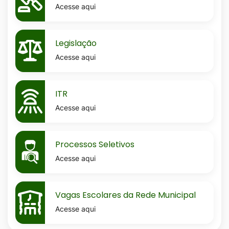
Acesse aqui
MaskLegislacao
Legislação
Acesse aqui
MaskItr
ITR
Acesse aqui
MaskProcessos-
Processos Seletivos
seletivos
Acesse aqui
MaskVagas-
Vagas Escolares da Rede Municipal
escolares-
Acesse aqui
da-