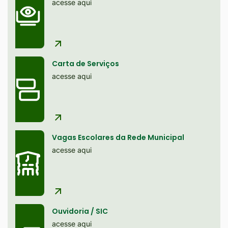
site
acesse aqui
Ir
para
o
rodapé
Carta de Serviços
[alt+4]
acesse aqui
Vagas Escolares da Rede Municipal
acesse aqui
Ouvidoria / SIC
acesse aqui