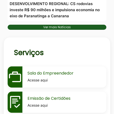
DESENVOLVIMENTO REGIONAL: CS rodovias
investe R$ 90 milhões e impulsiona economia no
eixo de Paranatinga a Canarana
Ver mais Notícias
Serviços
MaskSala-
Sala do Empreendedor
do-
Acesse aqui
empreendedor
MaskEmissao-
Emissão de Certidões
de-
Acesse aqui
certidoes