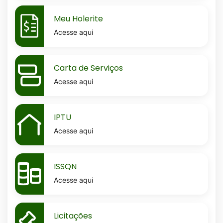
MaskMeu-
Meu Holerite
holerite
Acesse aqui
MaskCarta-
Carta de Serviços
de-
Acesse aqui
servicos
MaskIptu
IPTU
Acesse aqui
MaskIssqn
ISSQN
Acesse aqui
MaskLicitacoes
Licitações