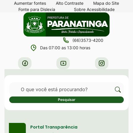
Seção
Ir
Aumentar fontes
Alto Contraste
Mapa do Site
Fonte para Dislexia
Sobre Acessibilidade
de
para
Seção
Ir
atalhos
o
do
para
e
conteúdo
menu
a
links
[alt+1]
(66)3573-4200
principal
página
de
Ir
Das 07:00 as 13:00 horas
principal
acessibilidade
para
do
Acessar
Acessar
Acessar
o
site
a
a
a
menu
Rede
Rede
Rede
[alt+2]
Pesquisar
Social
Social
Social
Ir
Facebook
Youtube
Instagram
Cliqu
Pesquisar
para
para
a
Serviços destaque
pesqu
busca
no
Portal Transparência
[alt+3]