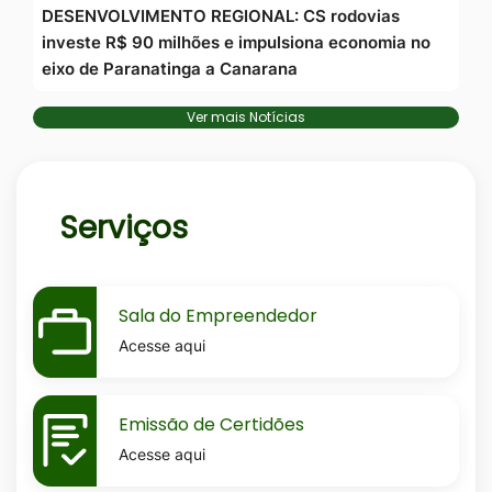
DESENVOLVIMENTO REGIONAL: CS rodovias
investe R$ 90 milhões e impulsiona economia no
eixo de Paranatinga a Canarana
Ver mais Notícias
Serviços
MaskSala-
Sala do Empreendedor
do-
Acesse aqui
empreendedor
MaskEmissao-
Emissão de Certidões
de-
Acesse aqui
certidoes