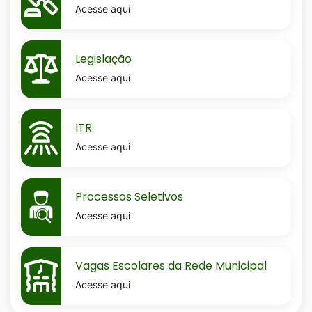
Acesse aqui
MaskLegislacao
Legislação
Acesse aqui
MaskItr
ITR
Acesse aqui
MaskProcessos-
Processos Seletivos
seletivos
Acesse aqui
MaskVagas-
Vagas Escolares da Rede Municipal
escolares-
Acesse aqui
da-