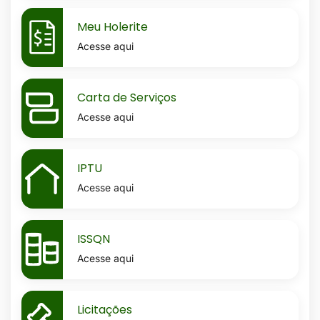
MaskMeu-
Meu Holerite
holerite
Acesse aqui
MaskCarta-
Carta de Serviços
de-
Acesse aqui
servicos
MaskIptu
IPTU
Acesse aqui
MaskIssqn
ISSQN
Acesse aqui
MaskLicitacoes
Licitações