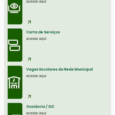
site
acesse aqui
Ir
para
o
rodapé
Carta de Serviços
[alt+4]
acesse aqui
Vagas Escolares da Rede Municipal
acesse aqui
Ouvidoria / SIC
acesse aqui