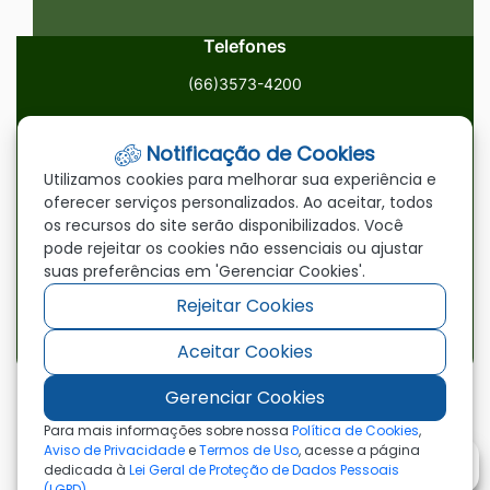
Telefones
(66)3573-4200
Email
Notificação de Cookies
ouvidoria@paranatinga.mt.gov.br
Utilizamos cookies para melhorar sua experiência e
oferecer serviços personalizados. Ao aceitar, todos
Localização
os recursos do site serão disponibilizados. Você
pode rejeitar os cookies não essenciais ou ajustar
Av. Brasil, 1900, Centro, Paranatinga/MT, 78870-000
suas preferências em 'Gerenciar Cookies'.
Rejeitar Cookies
Redes Sociais
Aceitar Cookies
Acessar
Acessar
Acessar
a
a
a
Gerenciar Cookies
Rede
Rede
Rede
©2026 - Prefeitura Municipal de Paranatinga - MT
Para mais informações sobre nossa
Política de Cookies
,
- Todos os direitos reservados
Social
Social
Social
Aviso de Privacidade
e
Termos de Uso
, acesse a página
dedicada à
Lei Geral de Proteção de Dados Pessoais
Facebook
Youtube
Instagram
(LGPD)
.