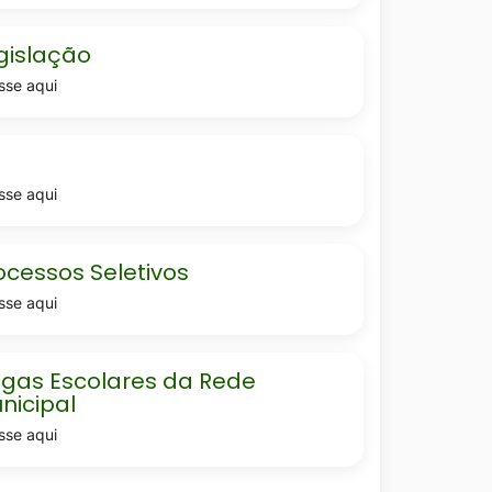
lacao
gislação
sse aqui
R
sse aqui
ssos-
ocessos Seletivos
sse aqui
s-
gas Escolares da Rede
nicipal
sse aqui