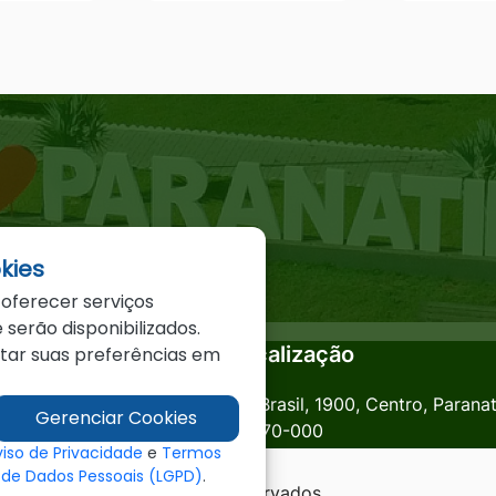
kies
 oferecer serviços
 serão disponibilizados.
Localização
star suas preferências em
anatinga.mt.gov.br
Av. Brasil, 1900, Centro, Parana
Gerenciar Cookies
78870-000
viso de Privacidade
e
Termos
o de Dados Pessoais (LGPD)
.
a - MT - Todos os direitos reservados