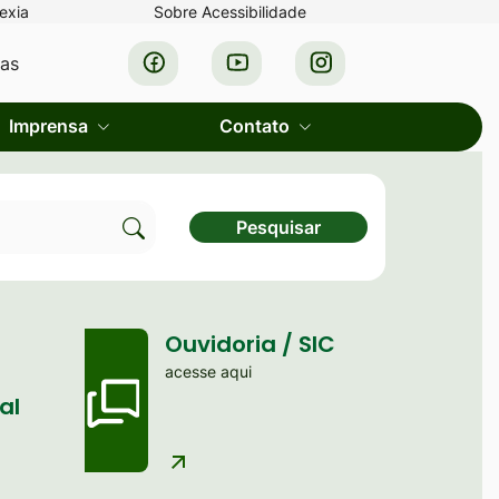
exia
Sobre Acessibilidade
Acessar
Acessar
Acessar
ras
a
a
a
Rede
Rede
Rede
Imprensa
Contato
Social
Social
Social
Facebook
Youtube
Instagram
Pesquisar
Clique
para
pesquisar
Ouvidoria / SIC
no
acesse aqui
site
al