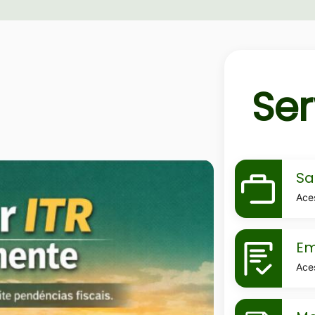
Ser
MaskSala-
Sa
do-
Ace
empreend
MaskEmiss
Em
de-
Ace
certidoes
MaskMeu-