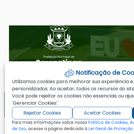
Seção do Rodapé e Ouvidoria/
Notificação de Coo
Utilizamos cookies para melhorar sua experiência e
personalizados. Ao aceitar, todos os recursos do site
Telefones
Email
Você pode rejeitar os cookies não essenciais ou aju
'Gerenciar Cookies'.
(66)3573-4200
ouvidoria@par
Rejeitar Cookies
Aceitar Cookies
Para mais informações sobre nossa
Política de Cookies
,
A
de Uso
, acesse a página dedicada à
Lei Geral de Proteçã
©2026 - Prefeitura Municipal de Paranating