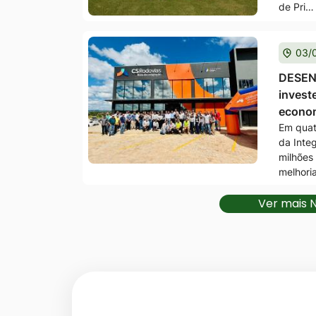
de Pri…
03/
DESEN
invest
econom
Em quat
da Inte
milhões
melhori
Ver mais N