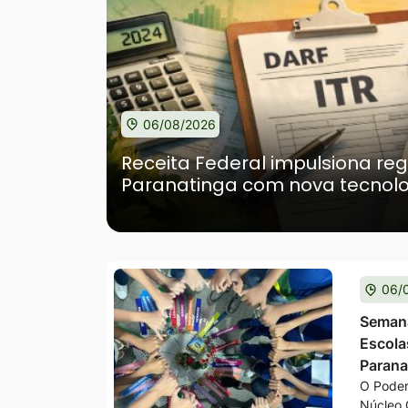
06/08/2026
Receita Federal impulsiona reg
Paranatinga com nova tecnolog
06/
Semana
Escola
Parana
O Poder
Núcleo 