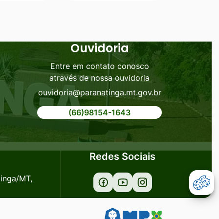
Ouvidoria
Entre em contato conosco
através de nossa ouvidoria
ouvidoria@paranatinga.mt.gov.br
(66)98154-1643
Redes Sociais
tinga/MT,
Acessar
Acessar
Acessar
Abr
a
a
a
Rede
Rede
Rede