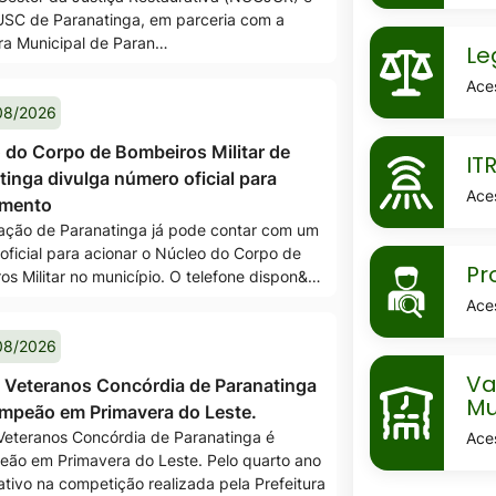
SC de Paranatinga, em parceria com a
MaskLegis
ura Municipal de Paran…
Le
Ace
08/2026
MaskItr
 do Corpo de Bombeiros Militar de
IT
tinga divulga número oficial para
Ace
amento
ação de Paranatinga já pode contar com um
oficial para acionar o Núcleo do Corpo de
MaskProce
Pr
os Militar no município. O telefone dispon&…
seletivos
Ace
08/2026
MaskVaga
Va
 Veteranos Concórdia de Paranatinga
escolares-
Mu
ampeão em Primavera do Leste.
da-
Veteranos Concórdia de Paranatinga é
Ace
eão em Primavera do Leste. Pelo quarto ano
rede-
ativo na competição realizada pela Prefeitura