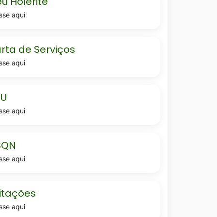
u Holerite
sse aqui
-
rta de Serviços
sse aqui
TU
sse aqui
SQN
sse aqui
coes
citações
sse aqui