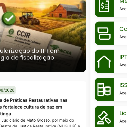
Me
holerite
Ace
MaskCarta
Ca
de-
Ace
servicos
ularização do ITR em
MaskIptu
IP
ia de fiscalização
Ace
MaskIssqn
IS
08/2026
Ace
 de Práticas Restaurativas nas
s fortalece cultura de paz em
MaskLicita
Li
tinga
 Judiciário de Mato Grosso, por meio do
Ace
Gestor da Justiça Restaurativa (NUGJUR) e