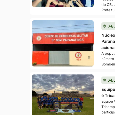
do CEJU
Prefeit
04/
Núcleo
Parana
acion
A popul
número 
Bombeir
04/
Equipe
é Tric
Equipe 
Tricamp
particip