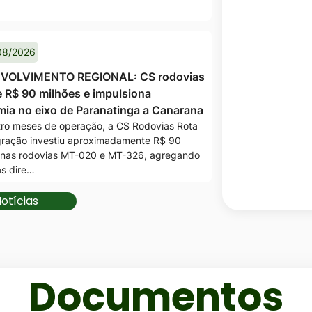
municipal
08/2026
VOLVIMENTO REGIONAL: CS rodovias
e R$ 90 milhões e impulsiona
ia no eixo de Paranatinga a Canarana
ro meses de operação, a CS Rodovias Rota
gração investiu aproximadamente R$ 90
 nas rodovias MT-020 e MT-326, agregando
as dire…
otícias
Documentos