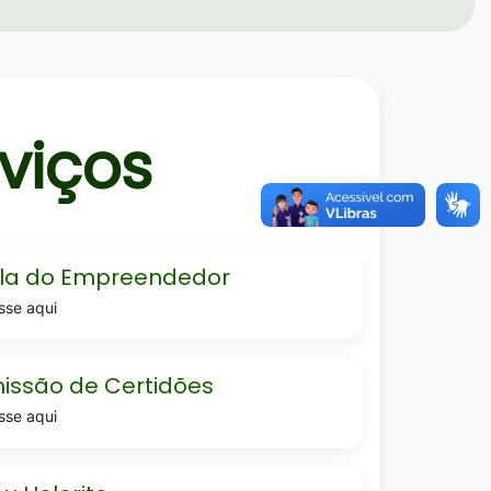
viços
la do Empreendedor
sse aqui
edor
ao-
issão de Certidões
sse aqui