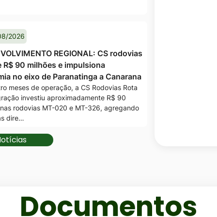
municipal
08/2026
VOLVIMENTO REGIONAL: CS rodovias
e R$ 90 milhões e impulsiona
ia no eixo de Paranatinga a Canarana
ro meses de operação, a CS Rodovias Rota
gração investiu aproximadamente R$ 90
 nas rodovias MT-020 e MT-326, agregando
as dire…
otícias
Documentos