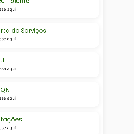
u Holerite
sse aqui
-
rta de Serviços
sse aqui
TU
sse aqui
SQN
sse aqui
coes
citações
sse aqui