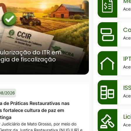
Me
holerite
Ace
MaskCarta
Ca
de-
Ace
servicos
ularização do ITR em
MaskIptu
IP
ia de fiscalização
Ace
MaskIssqn
IS
08/2026
Ace
 de Práticas Restaurativas nas
s fortalece cultura de paz em
MaskLicita
Li
tinga
 Judiciário de Mato Grosso, por meio do
Ace
Gestor da Justiça Restaurativa (NUGJUR) e