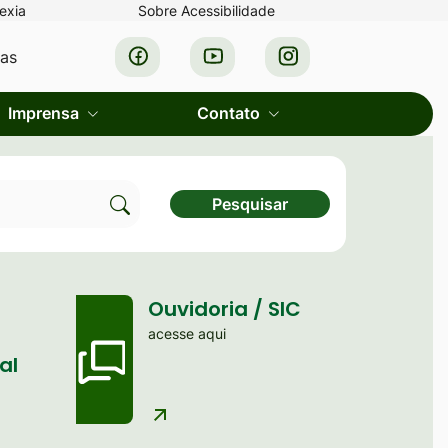
exia
Sobre Acessibilidade
Acessar
Acessar
Acessar
ras
a
a
a
Rede
Rede
Rede
Imprensa
Contato
Social
Social
Social
Facebook
Youtube
Instagram
Pesquisar
Clique
para
pesquisar
Ouvidoria / SIC
no
acesse aqui
site
al