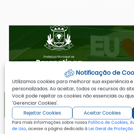
Seção do Rodapé e Ouvidoria/
Notificação de Coo
Utilizamos cookies para melhorar sua experiência e
personalizados. Ao aceitar, todos os recursos do site
Telefones
Email
Você pode rejeitar os cookies não essenciais ou aju
'Gerenciar Cookies'.
(66)3573-4200
ouvidoria@par
Rejeitar Cookies
Aceitar Cookies
Para mais informações sobre nossa
Política de Cookies
,
A
de Uso
, acesse a página dedicada à
Lei Geral de Proteçã
©2026 - Prefeitura Municipal de Paranating