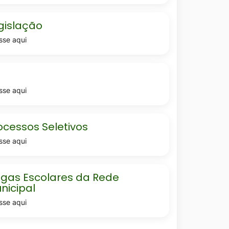
lacao
gislação
sse aqui
R
sse aqui
ssos-
ocessos Seletivos
sse aqui
s-
gas Escolares da Rede
nicipal
sse aqui