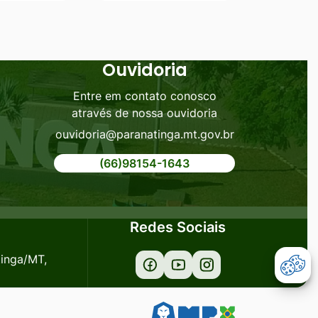
Ouvidoria
Entre em contato conosco
através de nossa ouvidoria
ouvidoria@paranatinga.mt.gov.br
(66)98154-1643
Redes Sociais
tinga/MT,
Acessar
Acessar
Acessar
Abr
a
a
a
Rede
Rede
Rede