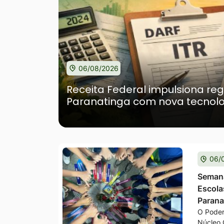
06/08/2026
Receita Federal impulsiona reg
Paranatinga com nova tecnolog
06/
Semana
Escola
Parana
O Poder
Núcleo 