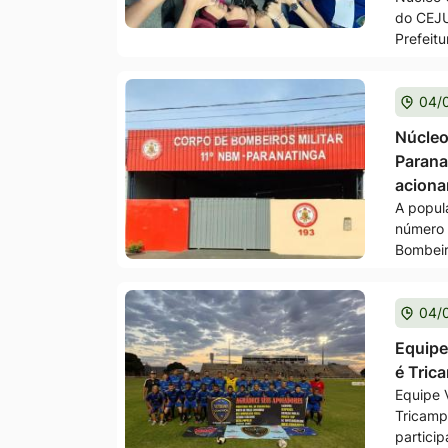
do CEJU
Prefeit
04/
Núcleo
Parana
acion
A popul
número 
Bombeir
04/
Equipe
é Tric
Equipe 
Tricamp
particip