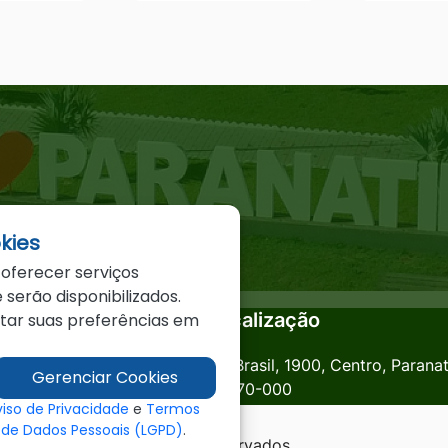
kies
 oferecer serviços
 serão disponibilizados.
Localização
star suas preferências em
anatinga.mt.gov.br
Av. Brasil, 1900, Centro, Parana
Gerenciar Cookies
78870-000
viso de Privacidade
e
Termos
o de Dados Pessoais (LGPD)
.
a - MT - Todos os direitos reservados