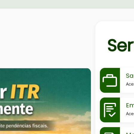
Ser
MaskSala-
Sa
do-
Ace
empreend
MaskEmiss
Em
de-
Ace
certidoes
MaskMeu-