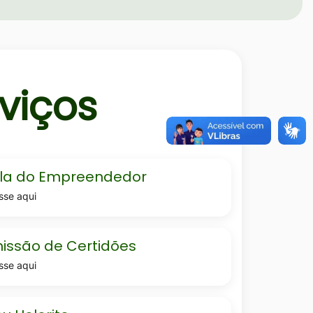
viços
la do Empreendedor
sse aqui
edor
ao-
issão de Certidões
sse aqui