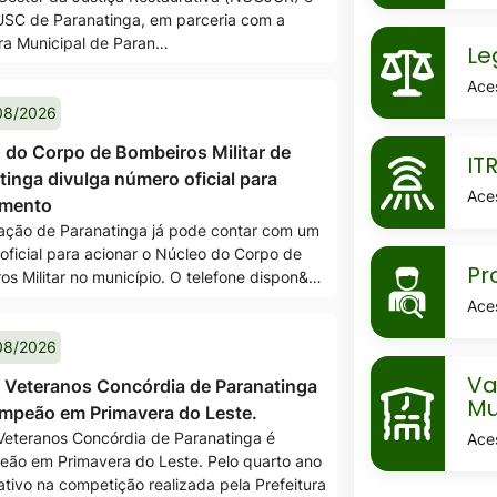
SC de Paranatinga, em parceria com a
MaskLegis
ura Municipal de Paran…
Le
Ace
08/2026
MaskItr
 do Corpo de Bombeiros Militar de
IT
tinga divulga número oficial para
Ace
amento
ação de Paranatinga já pode contar com um
oficial para acionar o Núcleo do Corpo de
MaskProce
Pr
os Militar no município. O telefone dispon&…
seletivos
Ace
08/2026
MaskVaga
Va
 Veteranos Concórdia de Paranatinga
escolares-
Mu
ampeão em Primavera do Leste.
da-
Veteranos Concórdia de Paranatinga é
Ace
eão em Primavera do Leste. Pelo quarto ano
rede-
ativo na competição realizada pela Prefeitura