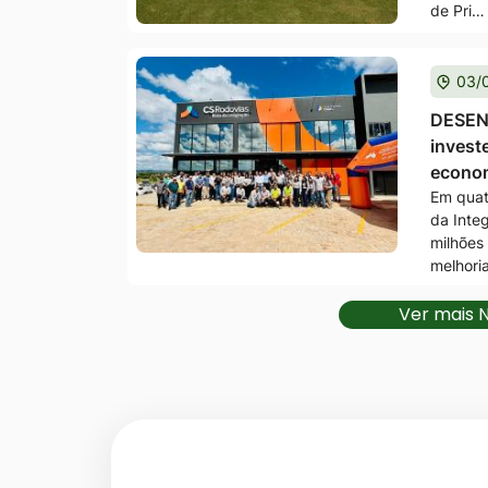
de Pri…
03/
DESEN
invest
econom
Em quat
da Inte
milhões
melhori
Ver mais N