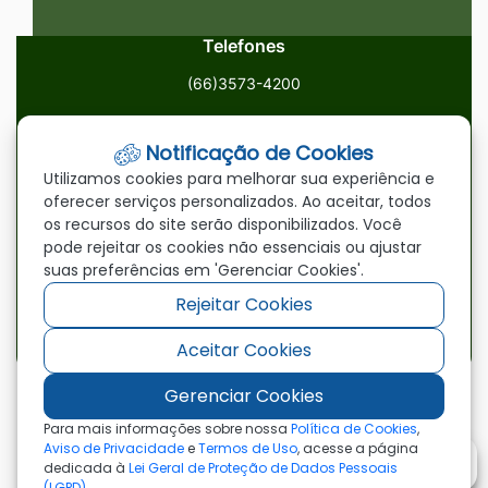
Telefones
(66)3573-4200
Email
Notificação de Cookies
ouvidoria@paranatinga.mt.gov.br
Utilizamos cookies para melhorar sua experiência e
oferecer serviços personalizados. Ao aceitar, todos
Localização
os recursos do site serão disponibilizados. Você
pode rejeitar os cookies não essenciais ou ajustar
Av. Brasil, 1900, Centro, Paranatinga/MT, 78870-000
suas preferências em 'Gerenciar Cookies'.
Rejeitar Cookies
Redes Sociais
Aceitar Cookies
Acessar
Acessar
Acessar
a
a
a
Gerenciar Cookies
Rede
Rede
Rede
©2026 - Prefeitura Municipal de Paranatinga - MT
Para mais informações sobre nossa
Política de Cookies
,
- Todos os direitos reservados
Social
Social
Social
Aviso de Privacidade
e
Termos de Uso
, acesse a página
dedicada à
Lei Geral de Proteção de Dados Pessoais
Facebook
Youtube
Instagram
(LGPD)
.