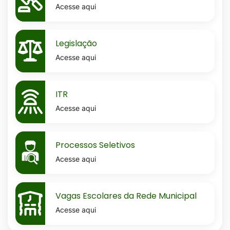
Acesse aqui
MaskLegislacao
Legislação
Acesse aqui
MaskItr
ITR
Acesse aqui
MaskProcessos-
Processos Seletivos
seletivos
Acesse aqui
MaskVagas-
Vagas Escolares da Rede Municipal
escolares-
Acesse aqui
da-