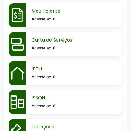
MaskMeu-
Meu Holerite
holerite
Acesse aqui
MaskCarta-
Carta de Serviços
de-
Acesse aqui
servicos
MaskIptu
IPTU
Acesse aqui
MaskIssqn
ISSQN
Acesse aqui
MaskLicitacoes
Licitações