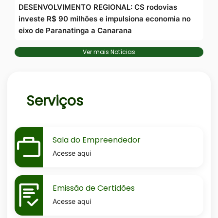
DESENVOLVIMENTO REGIONAL: CS rodovias
investe R$ 90 milhões e impulsiona economia no
eixo de Paranatinga a Canarana
Ver mais Notícias
Serviços
MaskSala-
Sala do Empreendedor
do-
Acesse aqui
empreendedor
MaskEmissao-
Emissão de Certidões
de-
Acesse aqui
certidoes