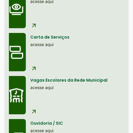
site
acesse aqui
Ir
para
o
rodapé
Carta de Serviços
[alt+4]
acesse aqui
Vagas Escolares da Rede Municipal
acesse aqui
Ouvidoria / SIC
acesse aqui