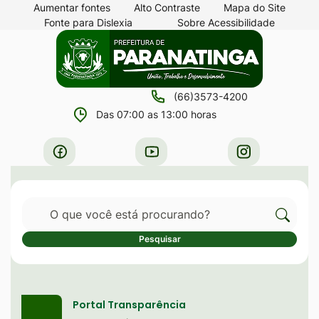
Seção
Ir
Aumentar fontes
Alto Contraste
Mapa do Site
Fonte para Dislexia
Sobre Acessibilidade
de
para
Seção
Ir
atalhos
o
do
para
e
conteúdo
menu
a
links
[alt+1]
(66)3573-4200
principal
página
de
Ir
Das 07:00 as 13:00 horas
principal
acessibilidade
para
do
Acessar
Acessar
Acessar
o
site
a
a
a
menu
Rede
Rede
Rede
[alt+2]
Pesquisar
Social
Social
Social
Ir
Facebook
Youtube
Instagram
Cliqu
Pesquisar
para
para
a
Serviços destaque
pesqu
busca
no
Portal Transparência
[alt+3]