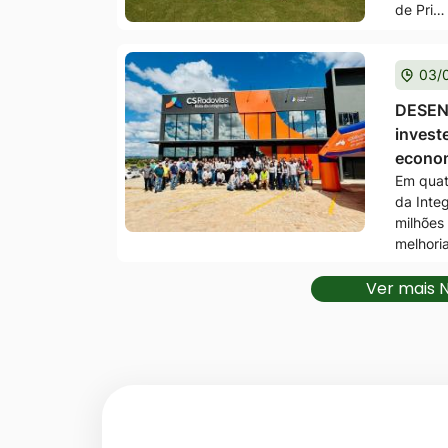
de Pri…
03/
DESEN
invest
econom
Em quat
da Inte
milhões
melhori
Ver mais N