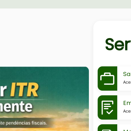
Ser
MaskSala-
Sa
do-
Ace
empreend
MaskEmiss
Em
de-
Ace
certidoes
MaskMeu-