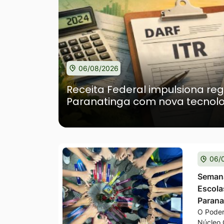
06/08/2026
Receita Federal impulsiona reg
Paranatinga com nova tecnolog
06/
Semana
Escola
Parana
O Poder
Núcleo 