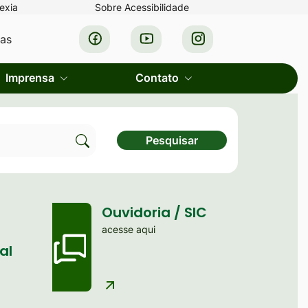
exia
Sobre Acessibilidade
Acessar
Acessar
Acessar
ras
a
a
a
Rede
Rede
Rede
Imprensa
Contato
Social
Social
Social
Facebook
Youtube
Instagram
Pesquisar
Clique
para
pesquisar
Ouvidoria / SIC
no
acesse aqui
site
al