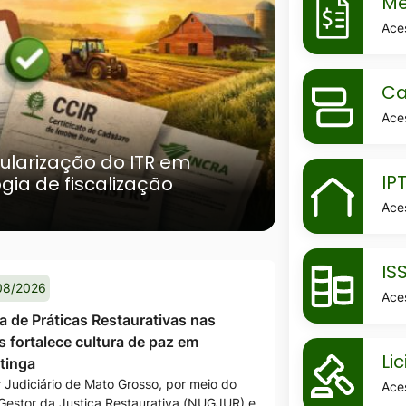
Me
holerite
Ace
MaskCarta
Ca
de-
Ace
servicos
ularização do ITR em
MaskIptu
IP
ia de fiscalização
Ace
MaskIssqn
IS
08/2026
Ace
 de Práticas Restaurativas nas
s fortalece cultura de paz em
MaskLicita
Li
tinga
 Judiciário de Mato Grosso, por meio do
Ace
Gestor da Justiça Restaurativa (NUGJUR) e