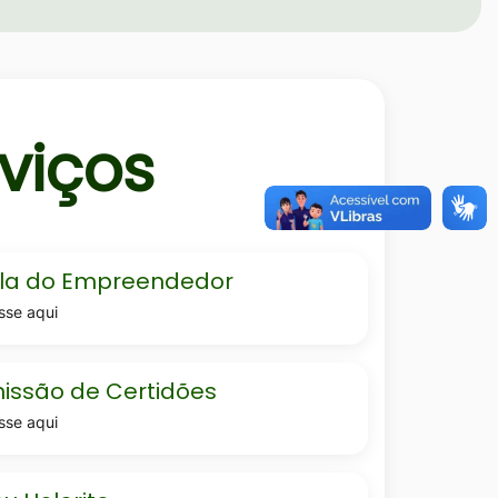
viços
la do Empreendedor
sse aqui
edor
ao-
issão de Certidões
sse aqui