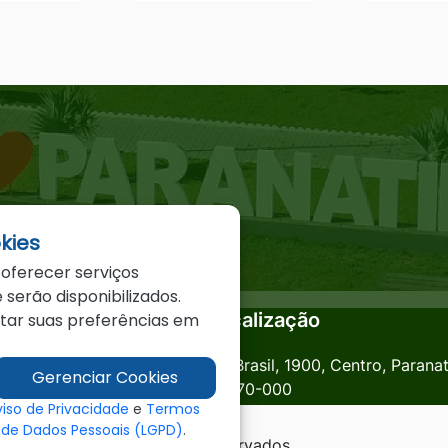
kies
 oferecer serviços
 serão disponibilizados.
Localização
star suas preferências em
anatinga.mt.gov.br
Av. Brasil, 1900, Centro, Parana
Gerenciar Cookies
78870-000
viso de Privacidade
e
Termos
o de Dados Pessoais (LGPD)
.
a - MT - Todos os direitos reservados