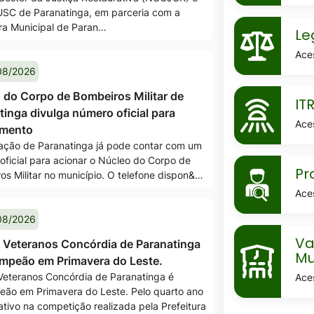
SC de Paranatinga, em parceria com a
MaskLegis
ura Municipal de Paran…
Le
Ace
08/2026
MaskItr
 do Corpo de Bombeiros Militar de
IT
tinga divulga número oficial para
Ace
amento
ação de Paranatinga já pode contar com um
oficial para acionar o Núcleo do Corpo de
MaskProce
Pr
os Militar no município. O telefone dispon&…
seletivos
Ace
08/2026
MaskVaga
Va
 Veteranos Concórdia de Paranatinga
escolares-
Mu
ampeão em Primavera do Leste.
da-
Veteranos Concórdia de Paranatinga é
Ace
eão em Primavera do Leste. Pelo quarto ano
rede-
ativo na competição realizada pela Prefeitura