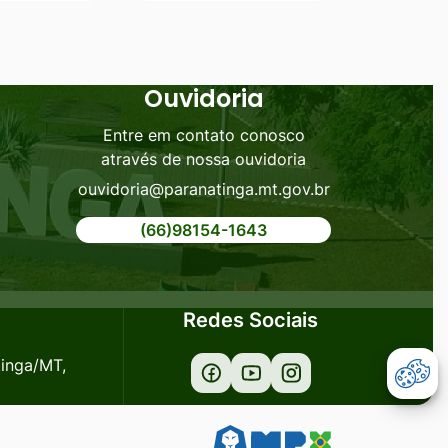
Ouvidoria
Entre em contato conosco
através de nossa ouvidoria
ouvidoria@paranatinga.mt.gov.br
(66)98154-1643
Redes Sociais
tinga/MT,
Acessar
Acessar
Acessar
Abr
a
a
a
Rede
Rede
Rede