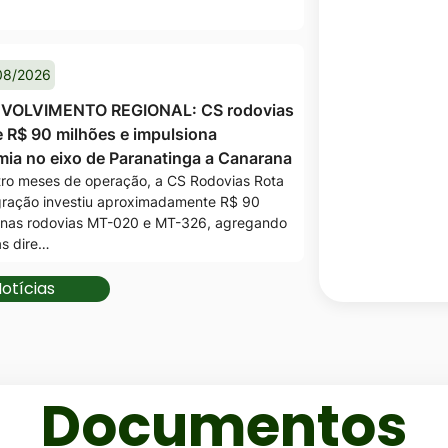
municipal
08/2026
VOLVIMENTO REGIONAL: CS rodovias
e R$ 90 milhões e impulsiona
ia no eixo de Paranatinga a Canarana
ro meses de operação, a CS Rodovias Rota
gração investiu aproximadamente R$ 90
 nas rodovias MT-020 e MT-326, agregando
as dire…
otícias
Documentos