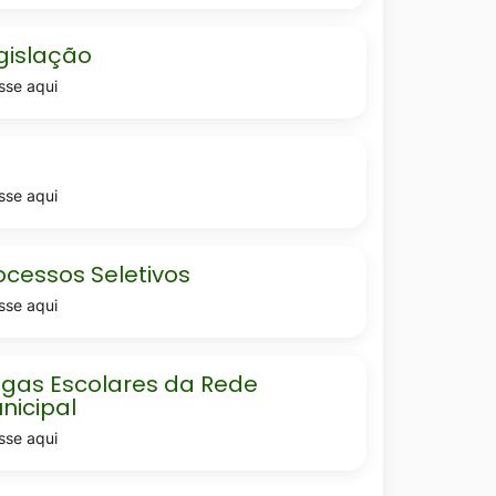
lacao
gislação
sse aqui
R
sse aqui
ssos-
ocessos Seletivos
sse aqui
s-
gas Escolares da Rede
nicipal
sse aqui