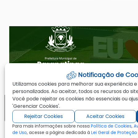
Seção do Rodapé e Ouvidoria/
Notificação de Coo
Utilizamos cookies para melhorar sua experiência e
personalizados. Ao aceitar, todos os recursos do site
Telefones
Email
Você pode rejeitar os cookies não essenciais ou aju
'Gerenciar Cookies'.
(66)3573-4200
ouvidoria@par
Rejeitar Cookies
Aceitar Cookies
Para mais informações sobre nossa
Política de Cookies
,
A
de Uso
, acesse a página dedicada à
Lei Geral de Proteçã
©2026 - Prefeitura Municipal de Paranating