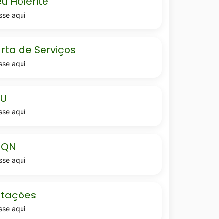
u Holerite
sse aqui
-
rta de Serviços
sse aqui
TU
sse aqui
SQN
sse aqui
coes
citações
sse aqui