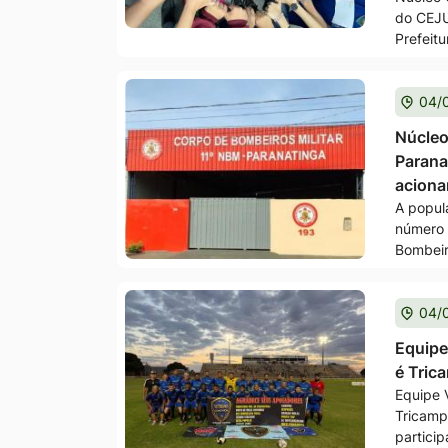
do CEJU
Prefeit
04/
Núcleo
Parana
acion
A popul
número 
Bombeir
04/
Equipe
é Tric
Equipe 
Tricamp
particip