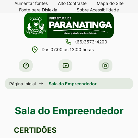
Seção
Ir
Aumentar fontes
Alto Contraste
Mapa do Site
Fonte para Dislexia
Sobre Acessibilidade
de
para
Seção
Ir
atalhos
o
do
para
e
conteúdo
menu
a
links
[alt+1]
(66)3573-4200
principal
página
de
Ir
Das 07:00 as 13:00 horas
principal
acessibilidade
para
do
Acessar
Acessar
Acessar
o
site
a
a
a
menu
Rede
Rede
Rede
Página Inicial
Sala do Empreendedor
[alt+2]
Social
Social
Social
Ir
Facebook
Youtube
Instagram
para
Sala do Empreendedor
a
busca
CERTIDÕES
[alt+3]