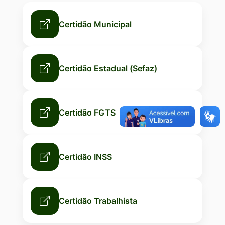
Ir
para
Certidão Municipal
o
rodapé
[alt+4]
Certidão Estadual (Sefaz)
Certidão FGTS
Certidão INSS
Certidão Trabalhista