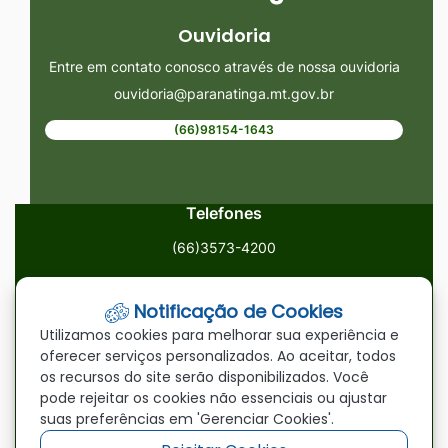
Ouvidoria
Entre em contato conosco através de nossa ouvidoria
ouvidoria@paranatinga.mt.gov.br
(66)98154-1643
Telefones
(66)3573-4200
Email
Notificação de Cookies
ouvidoria@paranatinga.mt.gov.br
Utilizamos cookies para melhorar sua experiência e
oferecer serviços personalizados. Ao aceitar, todos
Localização
os recursos do site serão disponibilizados. Você
pode rejeitar os cookies não essenciais ou ajustar
Av. Brasil, 1900, Centro, Paranatinga/MT, 78870-000
suas preferências em 'Gerenciar Cookies'.