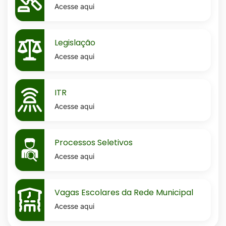
Acesse aqui
MaskLegislacao
Legislação
Acesse aqui
MaskItr
ITR
Acesse aqui
MaskProcessos-
Processos Seletivos
seletivos
Acesse aqui
MaskVagas-
Vagas Escolares da Rede Municipal
escolares-
Acesse aqui
da-