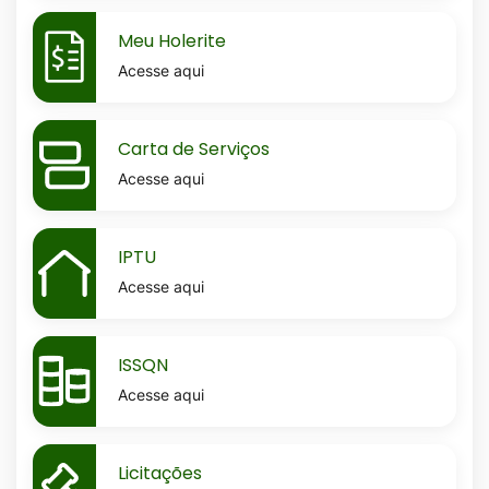
MaskMeu-
Meu Holerite
holerite
Acesse aqui
MaskCarta-
Carta de Serviços
de-
Acesse aqui
servicos
MaskIptu
IPTU
Acesse aqui
MaskIssqn
ISSQN
Acesse aqui
MaskLicitacoes
Licitações