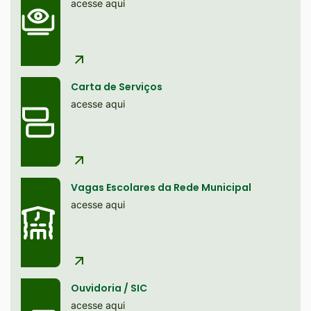
site
acesse aqui
Ir
para
o
rodapé
Carta de Serviços
[alt+4]
acesse aqui
Vagas Escolares da Rede Municipal
acesse aqui
Ouvidoria / SIC
acesse aqui