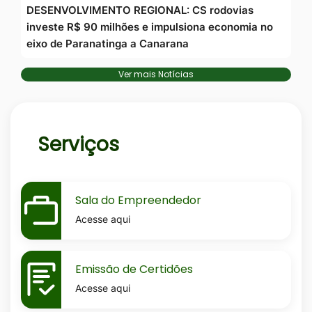
DESENVOLVIMENTO REGIONAL: CS rodovias
investe R$ 90 milhões e impulsiona economia no
eixo de Paranatinga a Canarana
Ver mais Notícias
Serviços
MaskSala-
Sala do Empreendedor
do-
Acesse aqui
empreendedor
MaskEmissao-
Emissão de Certidões
de-
Acesse aqui
certidoes