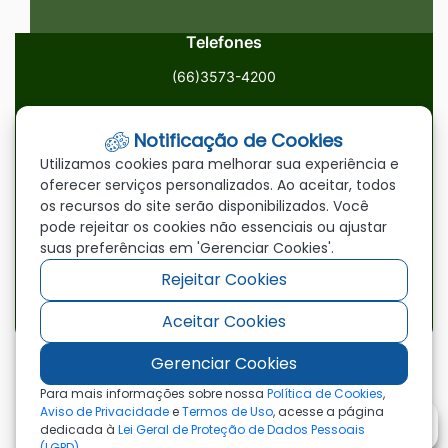
Telefones
(66)3573-4200
Email
Notificação de Cookies
ouvidoria@paranatinga.mt.gov.br
Utilizamos cookies para melhorar sua experiência e
oferecer serviços personalizados. Ao aceitar, todos
Localização
os recursos do site serão disponibilizados. Você
pode rejeitar os cookies não essenciais ou ajustar
Av. Brasil, 1900, Centro, Paranatinga/MT, 78870-000
suas preferências em 'Gerenciar Cookies'.
Rejeitar Cookies
Redes Sociais
Aceitar Cookies
Acessar
Acessar
Acessar
a
a
a
Gerenciar Cookies
Rede
Rede
Rede
©2026 - Prefeitura Municipal de Paranatinga - MT
Para mais informações sobre nossa
Política de Cookies
,
- Todos os direitos reservados
Social
Social
Social
Aviso de Privacidade
e
Termos de Uso
, acesse a página
dedicada à
Lei Geral de Proteção de Dados Pessoais
Facebook
Youtube
Instagram
(LGPD)
.