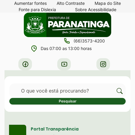
Seção
Ir
Aumentar fontes
Alto Contraste
Mapa do Site
Fonte para Dislexia
Sobre Acessibilidade
de
para
Seção
Ir
atalhos
o
do
para
e
conteúdo
menu
a
links
[alt+1]
(66)3573-4200
principal
página
de
Ir
Das 07:00 as 13:00 horas
principal
acessibilidade
para
do
Acessar
Acessar
Acessar
o
site
a
a
a
menu
Rede
Rede
Rede
[alt+2]
Pesquisar
Social
Social
Social
Ir
Facebook
Youtube
Instagram
Cliqu
Pesquisar
para
para
a
Serviços destaque
pesqu
busca
no
Portal Transparência
[alt+3]